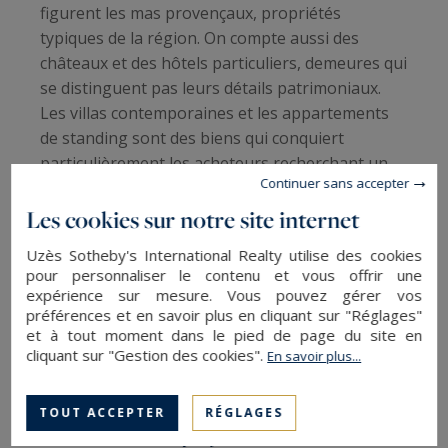
figurent les mas provençaux, propriétés
typiques de la région. On compte aussi des
châteaux et des hôtels particuliers, demeures qui
se distinguent pas leurs détails patrimoniaux.
Les villas contemporaines et les appartements
de standing sont des biens qui conquiert
particulièrement les acheteurs recherchant un
Continuer sans accepter
cadre de vie luxueux et fonctionnel.
Les cookies sur notre site internet
Cette diversité d’offres fait d’Uzès une
Uzès Sotheby's International Realty utilise des cookies
destination incontournable pour les particuliers
pour personnaliser le contenu et vous offrir une
en quête de biens de prestige dans un cadre
expérience sur mesure. Vous pouvez gérer vos
idyllique.
préférences et en savoir plus en cliquant sur "Réglages"
et à tout moment dans le pied de page du site en
cliquant sur "Gestion des cookies".
En savoir plus...
Sotheby’s Uzès, l’expertise du luxe au
TOUT ACCEPTER
RÉGLAGES
service de votre projet immobilier