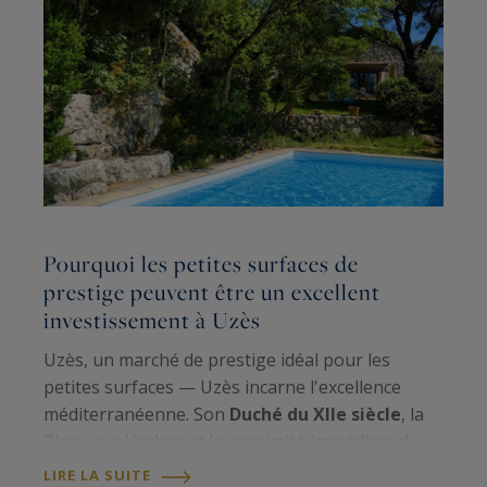
Pourquoi les petites surfaces de
L
prestige peuvent être un excellent
r
investissement à Uzès
s
Uzès, un marché de prestige idéal pour les
Q
petites surfaces — Uzès incarne l'excellence
u
méditerranéenne. Son
Duché du XIIe siècle
, la
l'
Place aux Herbes et la proximité immédiate du
m
Pont du Gard UNESCO
confèrent à la ville un
m
LIRE LA SUITE
L