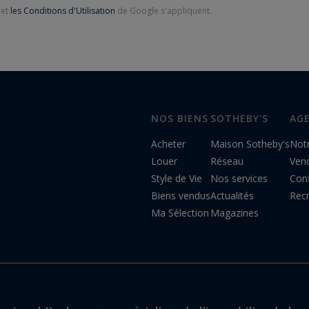
et
les Conditions d'Utilisation
de Google s'appliquent.
NOS BIENS
SOTHEBY'S
AG
Acheter
Maison Sotheby's
Not
Louer
Réseau
Ven
Style de Vie
Nos services
Conf
Biens vendus
Actualités
Rec
Ma Sélection
Magazines