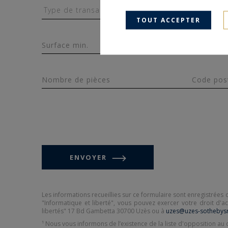
Type de 
TOUT ACCEPTER
Surface min.
Budget*
Nombre de pièces
Code posta
ENVOYER
Les informations recueillies sur ce formulaire sont enregistrées 
"Informatique et liberté", vous pouvez exercer votre droit d'a
libertés" 17 Bd Gambetta 30700 Uzès ou à
uzes@uzes-sothebysr
¹ Nous vous informons de l’existence de la liste d'opposition a