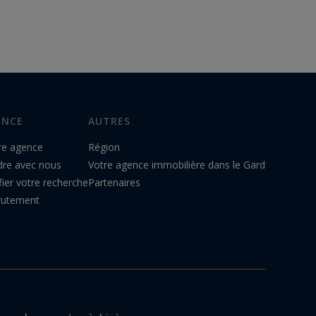
ENCE
AUTRES
re agence
Région
dre avec nous
Votre agence immobilière dans le Gard
ier votre recherche
Partenaires
rutement