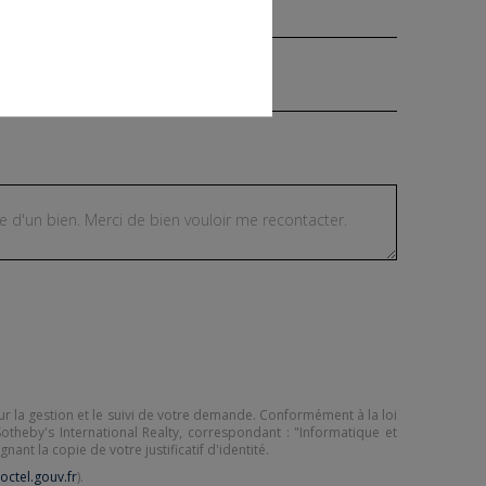
Téléphone ¹
our la gestion et le suivi de votre demande. Conformément à la loi
otheby's International Realty, correspondant : "Informatique et
nant la copie de votre justificatif d'identité.
octel.gouv.fr
).