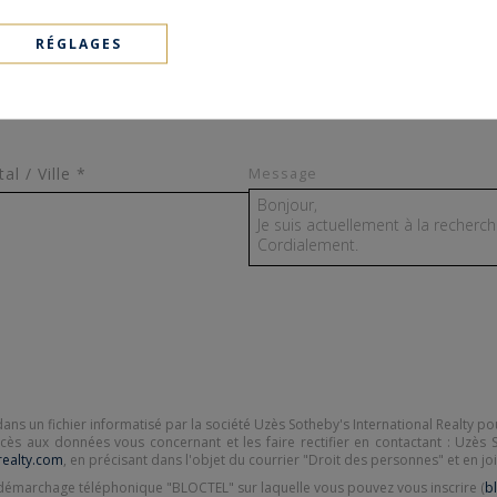
bien*
Nom *
RÉGLAGES
Email*
l / Ville *
Message
dans un fichier informatisé par la société Uzès Sotheby's International Realty p
ccès aux données vous concernant et les faire rectifier en contactant : Uzès S
ealty.com
, en précisant dans l'objet du courrier "Droit des personnes" et en joig
u démarchage téléphonique "BLOCTEL" sur laquelle vous pouvez vous inscrire (
bl