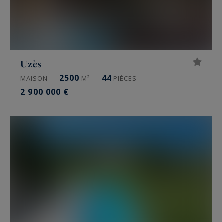
Uzès
2500
44
MAISON
M²
PIÈCES
2 900 000 €