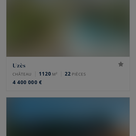
Uzès
1120
22
CHÂTEAU
M²
PIÈCES
4 400 000 €