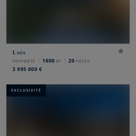
Uzès
1600
20
PROPRIÉTÉ
M²
PIÈCES
3 995 000 €
EXCLUSIVITÉ