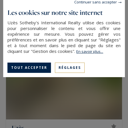
Continuer sans accepter
Les cookies sur notre site internet
Uzès
305
8
PROPRIÉTÉ
M²
PIÈCES
Uzès Sotheby's International Realty utilise des cookies
2 440 000 €
pour personnaliser le contenu et vous offrir une
expérience sur mesure. Vous pouvez gérer vos
préférences et en savoir plus en cliquant sur "Réglages"
et à tout moment dans le pied de page du site en
cliquant sur "Gestion des cookies".
En savoir plus...
TOUT ACCEPTER
RÉGLAGES
Uzès