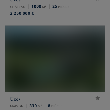
1000
25
CHÂTEAU
M²
PIÈCES
2 250 000 €
Uzès
330
8
MAISON
M²
PIÈCES