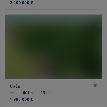
2 200 000 €
Uzès
601
13
MAS
M²
PIÈCES
1 995 000 €