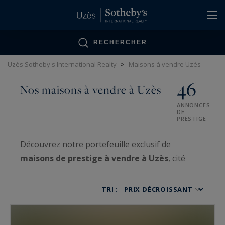
Panneau de gestion des cookies
RECHERCHER
Uzès Sotheby's International Realty
>
Maisons à vendre Uzès
46
Nos maisons à vendre à Uzès
ANNONCES
DE
PRESTIGE
Découvrez notre portefeuille exclusif de
maisons de prestige à vendre à Uzès
, cité
ducale classée aux portes des Cévennes. Nos
propriétés à vendre dans le Gard
TRI :
comprennent des
maisons de maître du XVIIIe
siècle
, des
bastides provençales rénovées
et