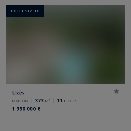
EXCLUSIVITÉ
Uzès
373
11
MAISON
M²
PIÈCES
1 990 000 €