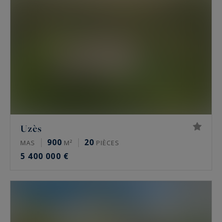
des
villas contemporaines avec vue
panoramique
.
Uzès
900
20
MAS
M²
PIÈCES
5 400 000 €