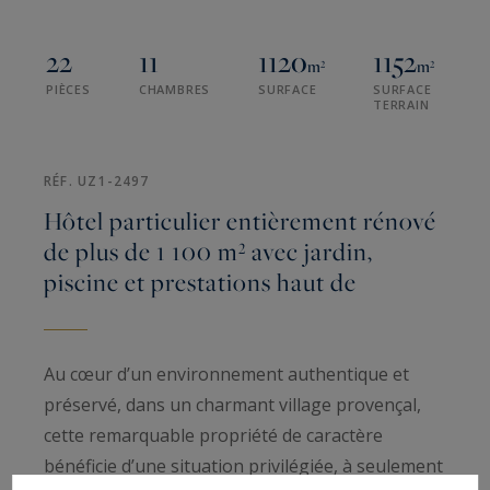
22
11
1120
1152
m²
m²
PIÈCES
CHAMBRES
SURFACE
SURFACE
TERRAIN
RÉF. UZ1-2497
Hôtel particulier entièrement rénové
de plus de 1 100 m² avec jardin,
piscine et prestations haut de
Au cœur d’un environnement authentique et
préservé, dans un charmant village provençal,
cette remarquable propriété de caractère
bénéficie d’une situation privilégiée, à seulement