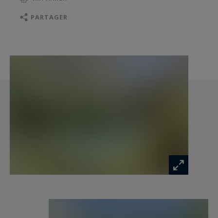
ainsi qu’une bibliothèque chaleureuse. Les
volumes généreux et la qualité des matériaux
PARTAGER
créent une ambiance unique, pensée pour
recevoir dans un cadre exceptionnel.
L’espace nuit se compose de plusieurs suites
lumineuses aux dimensions remarquables, dont
certaines disposent de salons privatifs. Une suite
indépendante avec jardin et piscine privée vient
compléter l’ensemble. Au total, la propriété offre
11 chambres et 11 salles de bains.
Les anciennes écuries, situées face à la bâtisse
principale, accueillent aujourd’hui une salle de
sport entièrement équipée.