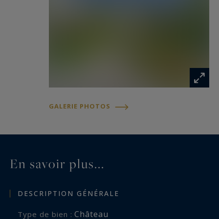
À l’extérieur, les jardins paysagers aux essences
méditerranéennes s’organisent autour de vastes
terrasses et d’une élégante piscine, dans une
atmosphère typiquement provençale propice à
la détente et à l’art de vivre du Sud.
GALERIE PHOTOS
En savoir plus...
DESCRIPTION GÉNÉRALE
Château
Type de bien :