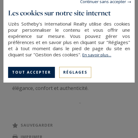
35 kilomètres d’Uzès et 20 kilomètres d’Avignon,
Continuer sans accepter
tout en restant proche des Alpilles, d’Arles et de
Les cookies sur notre site internet
Nîmes.
Uzès Sotheby's International Realty utilise des cookies
pour personnaliser le contenu et vous offrir une
Chargée d’histoire, cette demeure en pierre a été
expérience sur mesure. Vous pouvez gérer vos
préférences et en savoir plus en cliquant sur "Réglages"
entièrement réhabilitée avec un soin particulier
et à tout moment dans le pied de page du site en
afin de préserver son âme et son architecture
cliquant sur "Gestion des cookies".
En savoir plus...
d’origine, tout en intégrant des prestations
contemporaines haut de gamme. L’ensemble
TOUT ACCEPTER
RÉGLAGES
offre aujourd’hui un subtil équilibre entre
élégance, confort et authenticité.
Développant plus de 1 100 m² habitables
répartis sur trois niveaux, la propriété propose
de vastes espaces de réception aux atmosphères
SAUVEGARDER
raffinées, une grande cuisine avec îlot central
IMPRIMER