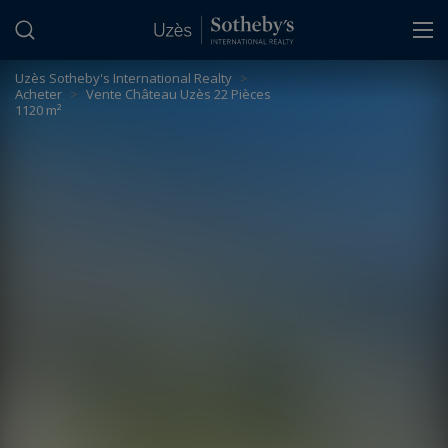
Panneau de gestion des cookies
Uzès Sotheby's International Realty
>
Acheter
>
Vente Château Uzès 22 Pièces
1120 m²