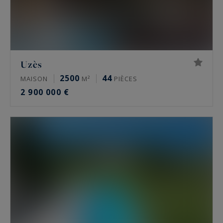
Uzès
2500
44
MAISON
M²
PIÈCES
2 900 000 €