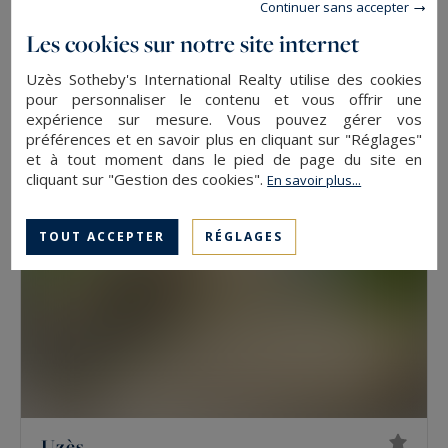
Continuer sans accepter
Les cookies sur notre site internet
Uzès
305
8
PROPRIÉTÉ
M²
PIÈCES
Uzès Sotheby's International Realty utilise des cookies
2 440 000 €
pour personnaliser le contenu et vous offrir une
expérience sur mesure. Vous pouvez gérer vos
préférences et en savoir plus en cliquant sur "Réglages"
et à tout moment dans le pied de page du site en
cliquant sur "Gestion des cookies".
En savoir plus...
TOUT ACCEPTER
RÉGLAGES
Uzès