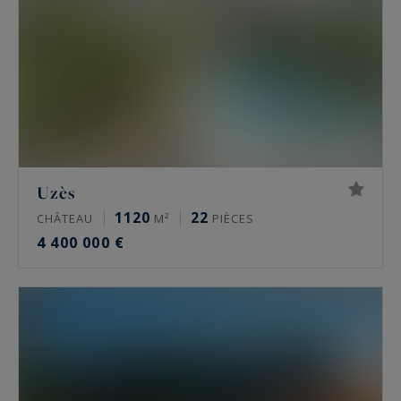
Uzès
1120
22
CHÂTEAU
M²
PIÈCES
4 400 000 €