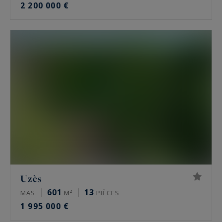
2 200 000 €
Uzès
601
13
MAS
M²
PIÈCES
1 995 000 €