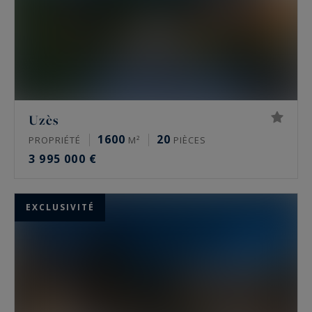
Uzès
1600
20
PROPRIÉTÉ
M²
PIÈCES
3 995 000 €
EXCLUSIVITÉ