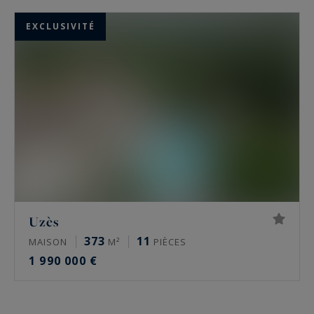
EXCLUSIVITÉ
Uzès
373
11
MAISON
M²
PIÈCES
1 990 000 €