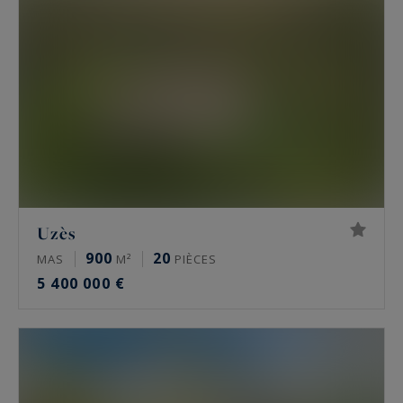
particuliers et maisons de maître
. Le
marché
immobilier uzétien
séduit une clientèle
internationale par son patrimoine architectural
remarquable et sa qualité de vie
méditerranéenne.
Uzès
900
20
MAS
M²
PIÈCES
5 400 000 €