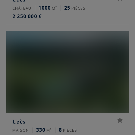
1000
25
CHÂTEAU
M²
PIÈCES
2 250 000 €
Uzès
330
8
MAISON
M²
PIÈCES