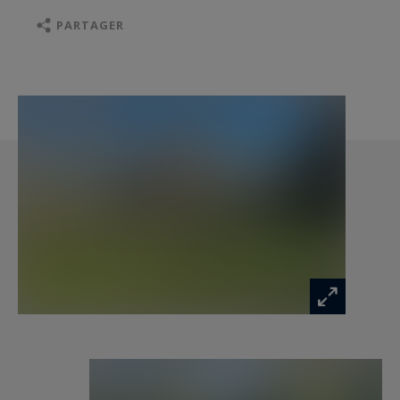
l'érable de Montpellier, accueille un labyrinthe de
PARTAGER
buis, un salon et une salle-à-manger de verdure,
une piscine agrémentée d'une cascade en
hommage à Luis Baragan.
Une orangerie ouverte sur le jardin offre à
l'étage, un appartement à rénover composé de
deux pièces.
Au nord du château se trouve un petit jardin clos
de murs en pierres.
Les informations sur les risques auxquels ce
bien est exposé sont disponibles sur le site
Géorisques : www.georisques.gouv.fr