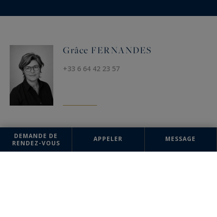
Grâce FERNANDES
+33 6 64 42 23 57
DEMANDE DE
AGENCE
APPELER
MESSAGE
RENDEZ-VOUS
Uzès
Sotheby's International Realty
17 Bd Gambetta
30700 Uzès, France
+33 4 66 03 10 03