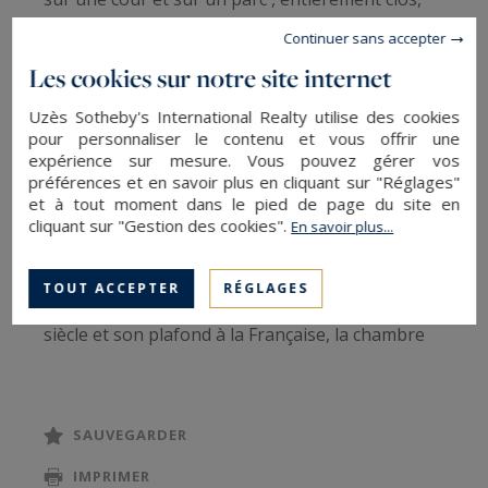
dont une partie constituée par les anciens
Continuer sans accepter
remparts.
Les cookies sur notre site internet
Datant des XIè, XIIIè, XVè siècles, il fût
Uzès Sotheby's International Realty utilise des cookies
entièrement remanié au XVII ème siècle, le
pour personnaliser le contenu et vous offrir une
château développe une superficie d'environ
expérience sur mesure. Vous pouvez gérer vos
850m2 répartit sur trois niveaux. L'ancien donjon
préférences et en savoir plus en cliquant sur "Réglages"
et à tout moment dans le pied de page du site en
abrite aujourd'hui, un escalier à balustres avec
cliquant sur "Gestion des cookies".
En savoir plus...
chapiteaux, qui dessert, au premier niveau (
300m2),des pièces remarquables : le grand salon
TOUT ACCEPTER
RÉGLAGES
doté d'une cheminée en bois datant du 17ème
siècle et son plafond à la Française, la chambre
Richelieu, actuellement la bibliothèque dotée
d'une cheminée en marbre et son plafond à la
Française, une salle à manger voûtée en plein
SAUVEGARDER
cintre.
IMPRIMER
Le parc complantée d'essences rares, tels que