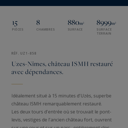
15
8
880
8999
m²
m²
PIÈCES
CHAMBRES
SURFACE
SURFACE
TERRAIN
RÉF. UZ1-858
Uzes-Nîmes, château ISMH restauré
avec dépendances.
Idéalement situé à 15 minutes d'Uzès, superbe
château ISMH remarquablement restauré.
Les deux tours d'entrée où se trouvait le pont-
levis, vestiges de l'ancien château fort, ouvrent
sur une cour et sur un parc , entièrement clos,