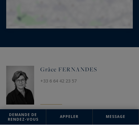
Grâce FERNANDES
+33 6 64 42 23 57
DEMANDE DE
APPELER
MESSAGE
RENDEZ-VOUS
AGENCE
Uzès