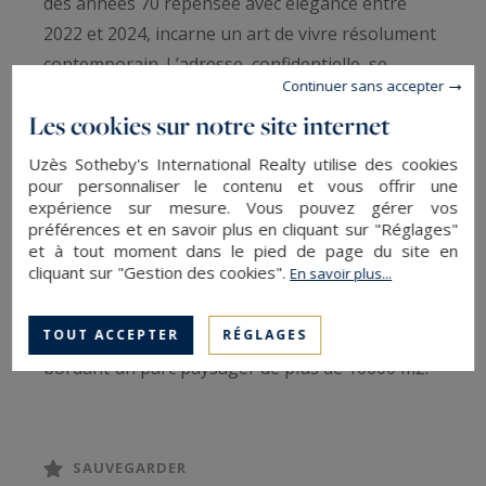
des années 70 repensée avec élégance entre
2022 et 2024, incarne un art de vivre résolument
contemporain. L’adresse, confidentielle, se
Continuer sans accepter
trouve à proximité immédiate d’Uzès, entre
Les cookies sur notre site internet
garrigue et oliveraie centenaire.
Uzès Sotheby's International Realty utilise des cookies
Dès l’entrée, le ton est donné : volumes
pour personnaliser le contenu et vous offrir une
expérience sur mesure. Vous pouvez gérer vos
spectaculaires, lumière omniprésente et lignes
préférences et en savoir plus en cliquant sur "Réglages"
architecturales affirmées. Le vaste séjour de près
et à tout moment dans le pied de page du site en
cliquant sur "Gestion des cookies".
En savoir plus...
de 100 m², baigné de lumière grâce à de
nombreuses baies vitrées, s’ouvre sur une
TOUT ACCEPTER
RÉGLAGES
immense terrasse en travertin de 150 m²,
bordant un parc paysager de plus de 10600 m2.
La cuisine parfaitement équipée avec
électroménager Miele, se prolonge sur un jardin
SAUVEGARDER