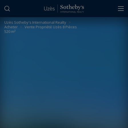
Panneau de gestion des cookies
Uzès Sotheby's International Realty
>
Acheter
>
Vente Propriété Uzès 8 Pièces
520 m²