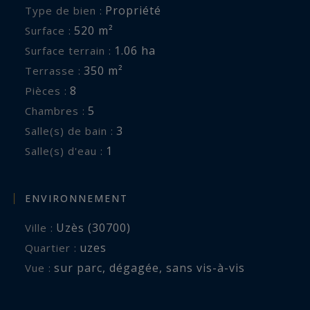
Un bien rare, associant architecture
Propriété
Type de bien :
emblématique, volumes exceptionnels et
520 m²
Surface :
prestations de très haut niveau.
1.06 ha
Surface terrain :
350 m²
Terrasse :
8
Pièces :
5
Chambres :
3
Salle(s) de bain :
1
Salle(s) d'eau :
ENVIRONNEMENT
Uzès (30700)
Ville :
uzes
Quartier :
sur parc
,
dégagée
,
sans vis-à-vis
Vue :