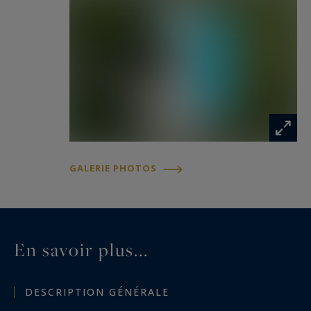
À l’extérieur, le parc entièrement clos est un
véritable havre de paix : piscine récente de 17x5
m avec bassin pour enfants, terrasse en
travertin de 150m2 et pool house, magnifique
oliveraie centenaire, serre, garage à matériel,
forage et arrosage automatique sur l’ensemble
de la propriété.
Prestations haut de gamme : domotique
GALERIE PHOTOS
complète (chauffage, volets, alarme), pompe à
chaleur avec climatisation gainable, insert bois,
menuiseries neuves (45 baies et fenêtres),
clôture rigide neuve, trois portails
En savoir plus...
d’accès,électricité, plomberie et isolation refaites
à neuf, aucun travaux à prévoir.
DESCRIPTION GÉNÉRALE