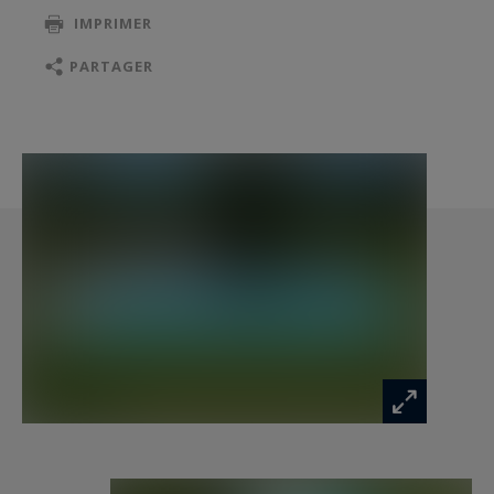
d’hiver et une salle à manger aux lignes pures. À
IMPRIMER
ce niveau, deux superbes suites avec dressing et
salles de bains luxueusement équipées
PARTAGER
complètent les espaces de vie. L’une d’elles
bénéficie d’un accès direct au jardin.
À l’étage, une mezzanine surplombe le séjour et
dessert deux autres suites élégantes, une
chambre d’appoint avec salle d’eau, ainsi qu’un
vaste espace pouvant accueillir un bureau/
bibliothèque.
Le sous-sol total d’environ 150 m² offre un
confort rare : garage double, cave, cave à vin,
atelier et espaces de rangement.