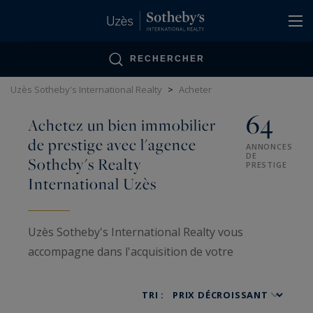
Panneau de gestion des cookies
RECHERCHER
Uzès Sotheby's International Realty
>
Acheter
64
Achetez un bien immobilier
de prestige avec l'agence
ANNONCES
DE
Sotheby's Realty
PRESTIGE
International Uzès
Uzès Sotheby's International Realty vous
accompagne dans l'acquisition de votre
propriété de rêve au cœur de la Provence
gardoise. Notre portefeuille exclusif présente 70
TRI :
annonces de prestige, allant des châteaux