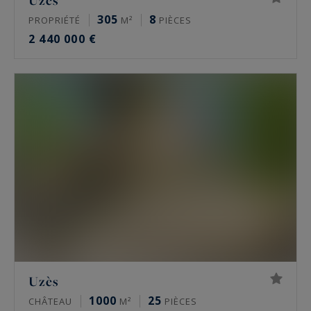
Uzès
305
8
PROPRIÉTÉ
M²
PIÈCES
2 440 000 €
Uzès
1000
25
CHÂTEAU
M²
PIÈCES