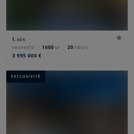
Uzès
1600
20
PROPRIÉTÉ
M²
PIÈCES
3 995 000 €
EXCLUSIVITÉ