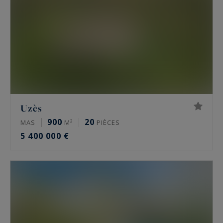
Uzès
900
20
MAS
M²
PIÈCES
5 400 000 €