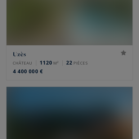
Uzès
1120
22
CHÂTEAU
M²
PIÈCES
4 400 000 €