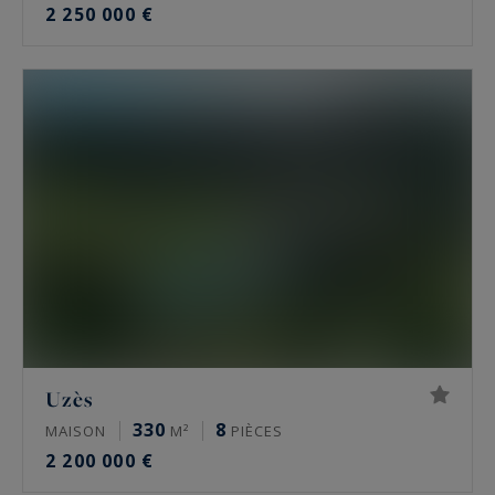
2 250 000 €
Uzès
330
8
MAISON
M²
PIÈCES
2 200 000 €