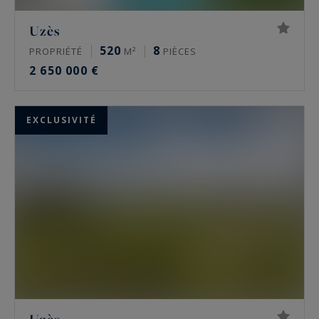
Uzès
520
8
PROPRIÉTÉ
M²
PIÈCES
2 650 000 €
EXCLUSIVITÉ