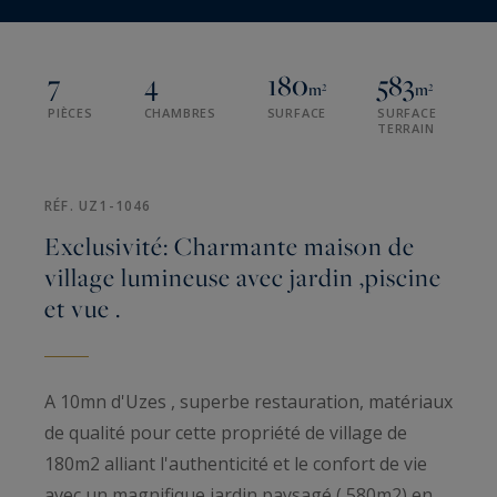
7
4
180
583
m²
m²
PIÈCES
CHAMBRES
SURFACE
SURFACE
TERRAIN
RÉF. UZ1-1046
Exclusivité: Charmante maison de
village lumineuse avec jardin ,piscine
et vue .
A 10mn d'Uzes , superbe restauration, matériaux
de qualité pour cette propriété de village de
180m2 alliant l'authenticité et le confort de vie
avec un magnifique jardin paysagé ( 580m2) en