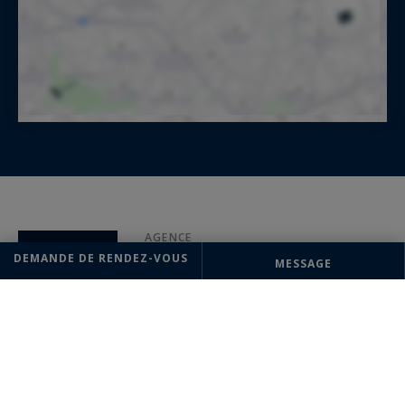
AGENCE
DEMANDE DE RENDEZ-VOUS
Uzès
MESSAGE
Sotheby's International Realty
17 Bd Gambetta
30700 Uzès, France
+33 4 66 03 10 03