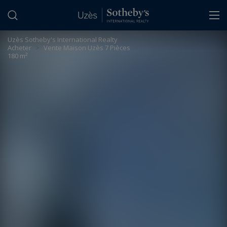
Panneau de gestion des cookies
Uzès Sotheby's International Realty
>
Acheter
>
Vente Maison Uzès 7 Pièces
180 m²