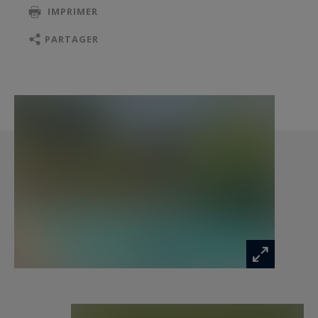
IMPRIMER
Restanque 3 , jardin japonais avec une fontaine .
Garage
PARTAGER
Ensemble très lumineux , ensoleillé . Jardin avec
arrosage automatique . Calme.
Les informations sur les risques auxquels ce
bien est exposé sont disponibles sur le site
Géorisques : "www.georisques.gouv.fr