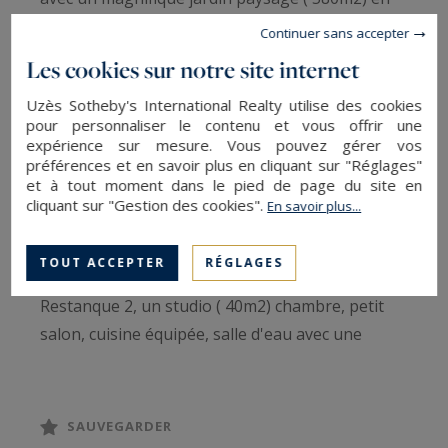
restanques avec piscine . Vue exceptionnelle .
Continuer sans accepter
Sans vis à vis.
Les cookies sur notre site internet
La propriété se compose de: Maison principale
Uzès Sotheby's International Realty utilise des cookies
avec en rez-de-chaussée une grande cuisine
pour personnaliser le contenu et vous offrir une
équipée avec du matériel haut de gamme
expérience sur mesure. Vous pouvez gérer vos
préférences et en savoir plus en cliquant sur "Réglages"
prolongée de la salle à manger, un salon avec
et à tout moment dans le pied de page du site en
une cheminée ouvrant sur une terrasse en
cliquant sur "Gestion des cookies".
En savoir plus...
travertins et pergolas. Grande salle de bain avec
double fenêtre.A l'étage , deux chambres ( 20m2
TOUT ACCEPTER
RÉGLAGES
et 15m2) avec balcon, buanderie/dressing.
Restanque 2, un studio ( 40m2) chambre, petit
salon, cuisine équipée, salle d'eau avec une
entrée indépendante et une maison d'invités
avec salle d'eau ( 30m2) . Les deux ouvrants sur
une terrasse , jardin paysagé et espace piscine (
SAUVEGARDER
8mx4m) .