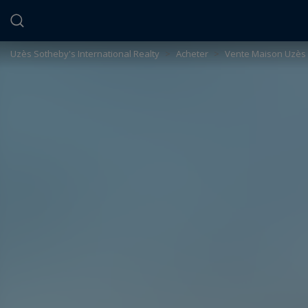
Panneau de gestion des cookies
Uzès Sotheby's International Realty
>
Acheter
>
Vente Maison Uzès 