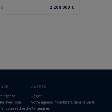
2 200 000 €
ES
ENCE
AUTRES
re agence
Région
dre avec nous
Votre agence immobilière dans le Gard
ier votre recherche
Partenaires