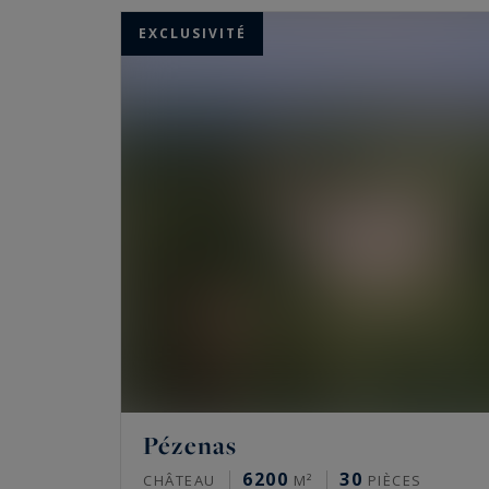
Située entre Nîmes et les Cévennes, Uzès séd
EXCLUSIVITÉ
architectural remarquable et sa qualité de v
célèbre "Venise du Gard" jusqu'aux bastides
privilégié bordé par la vallée de la Cèze.
Pézenas
6200
30
CHÂTEAU
M²
PIÈCES