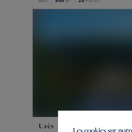
900
20
MAS
M²
PIÈCES
Uzès
Les cookies sur notre