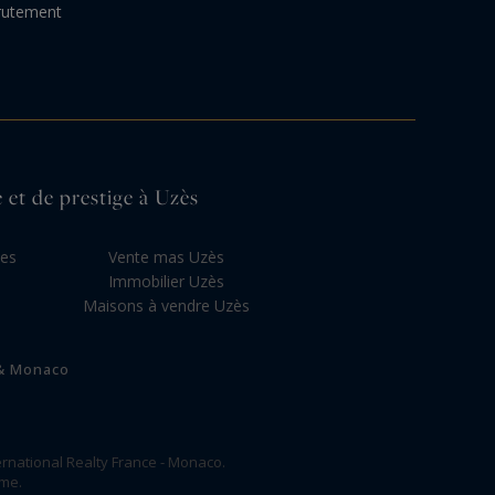
rutement
e et de prestige à Uzès
les
Vente mas Uzès
Immobilier Uzès
Maisons à vendre Uzès
 & Monaco
rnational Realty France - Monaco.
ome.