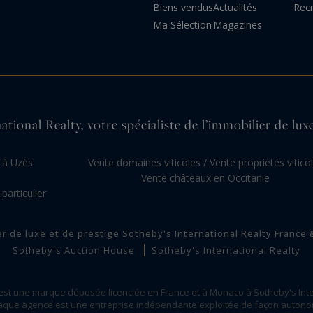
Biens vendus
Actualités
Rec
Ma Sélection
Magazines
tional Realty, votre spécialiste de l’immobilier de lux
e à Uzès
Vente domaines viticoles / Vente propriétés vitico
Vente châteaux en Occitanie
articulier
er de luxe et de prestige Sotheby's International Realty France
Sotheby's Auction House
Sotheby's International Realty
 est une marque déposée licenciée en France et à Monaco à Sotheby's Inte
que agence est une entreprise indépendante exploitée de façon auton