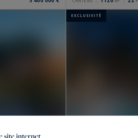
5 400 000 €
1120
22
CHÂTEAU
M²
P
EXCLUSIVITÉ
Uzès
 site internet