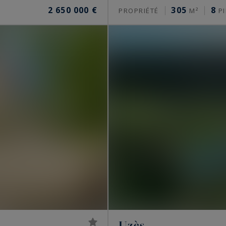
2 650 000 €
305
8
PROPRIÉTÉ
M²
PI
Uzès