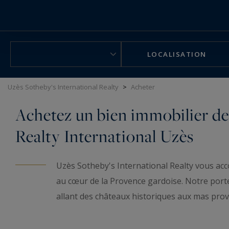
Panneau de gestion des cookies
LOCALISATION
Uzès Sotheby's International Realty
>
Acheter
Achetez un bien immobilier de 
Realty International Uzès
Uzès Sotheby's International Realty vous acc
au cœur de la Provence gardoise. Notre porte
allant des châteaux historiques aux mas pro
caractère et les propriétés viticoles d'excepti