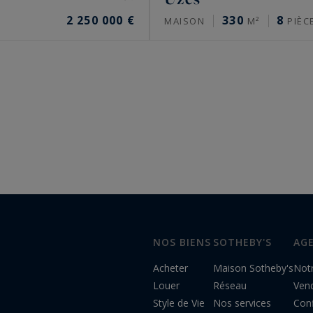
2 250 000 €
330
8
MAISON
M²
PIÈC
NOS BIENS
SOTHEBY'S
AG
Acheter
Maison Sotheby's
Not
Louer
Réseau
Ven
Style de Vie
Nos services
Conf