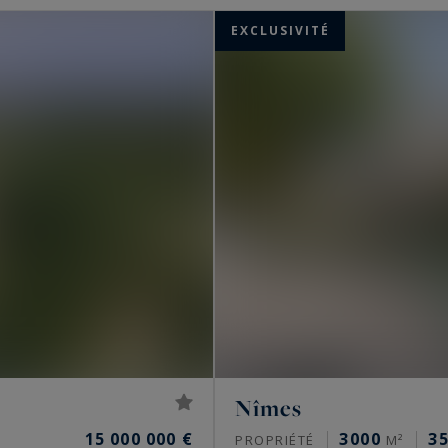
uit les acheteurs internationaux par son patrimoine
EXCLUSIVITÉ
ie méditerranéenne. Nos propriétés s'étendent de la
 d'Anduze et d'Alès, dans un espace géographique
Nîmes
15 000 000 €
3000
3
PROPRIÉTÉ
M²