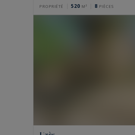
520
8
PROPRIÉTÉ
M²
PIÈCES
Uzès