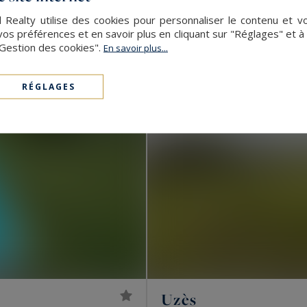
3 995 000 €
2500
44
MAISON
M²
PI
 Realty utilise des cookies pour personnaliser le contenu et v
s préférences et en savoir plus en cliquant sur "Réglages" et 
EXCLUSIVITÉ
"Gestion des cookies".
En savoir plus...
RÉGLAGES
Uzès