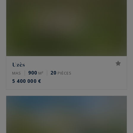
Uzès
900
20
MAS
M²
PIÈCES
5 400 000 €