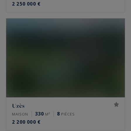
2 250 000 €
Uzès
330
8
MAISON
M²
PIÈCES
2 200 000 €