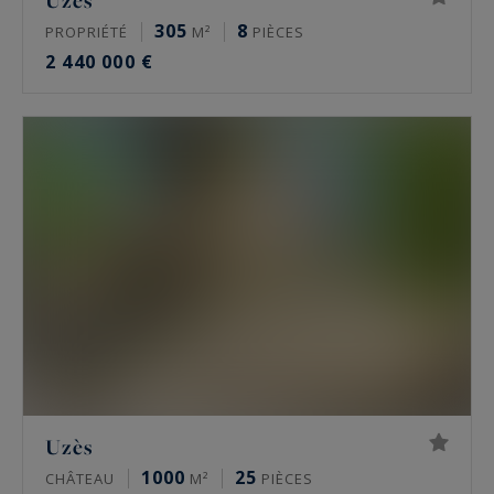
Uzès
305
8
PROPRIÉTÉ
M²
PIÈCES
2 440 000 €
Uzès
1000
25
CHÂTEAU
M²
PIÈCES