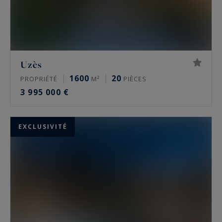
Uzès
1600
20
PROPRIÉTÉ
M²
PIÈCES
3 995 000 €
EXCLUSIVITÉ