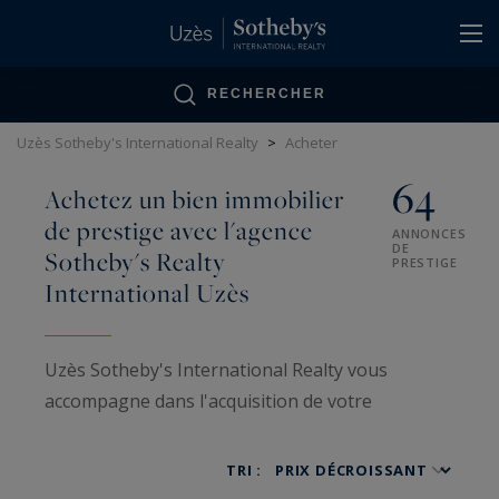
Panneau de gestion des cookies
RECHERCHER
Uzès Sotheby's International Realty
>
Acheter
64
Achetez un bien immobilier
de prestige avec l'agence
ANNONCES
DE
Sotheby's Realty
PRESTIGE
International Uzès
Uzès Sotheby's International Realty vous
accompagne dans l'acquisition de votre
propriété de rêve au cœur de la Provence
gardoise. Notre portefeuille exclusif présente 70
TRI :
annonces de prestige, allant des châteaux