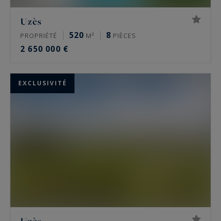
Uzès
520
8
PROPRIÉTÉ
M²
PIÈCES
2 650 000 €
EXCLUSIVITÉ