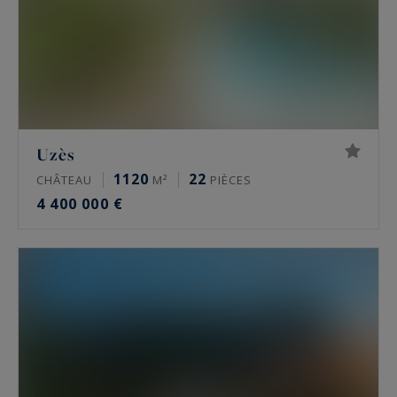
Uzès
1120
22
CHÂTEAU
M²
PIÈCES
4 400 000 €