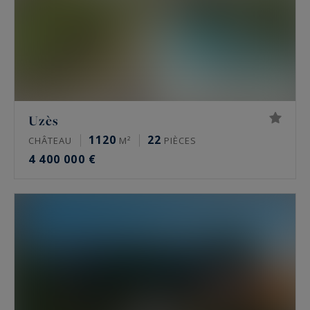
Uzès
1120
22
CHÂTEAU
M²
PIÈCES
4 400 000 €