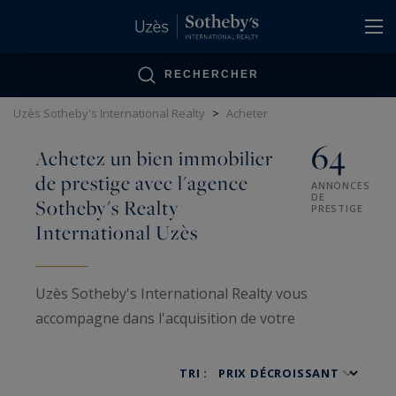
Panneau de gestion des cookies
RECHERCHER
Uzès Sotheby's International Realty
>
Acheter
64
Achetez un bien immobilier
de prestige avec l'agence
ANNONCES
DE
Sotheby's Realty
PRESTIGE
International Uzès
Uzès Sotheby's International Realty vous
accompagne dans l'acquisition de votre
propriété de rêve au cœur de la Provence
gardoise. Notre portefeuille exclusif présente 70
TRI :
annonces de prestige, allant des châteaux