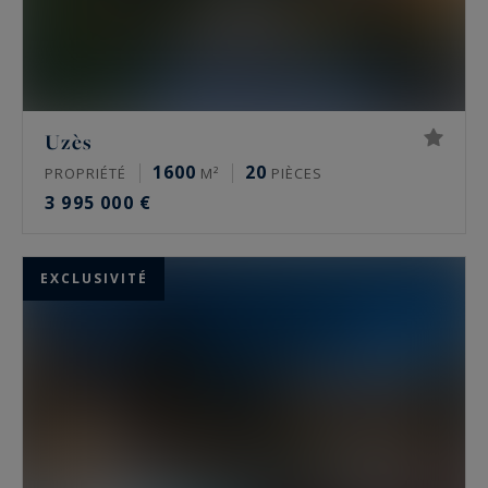
Uzès
1600
20
PROPRIÉTÉ
M²
PIÈCES
3 995 000 €
EXCLUSIVITÉ