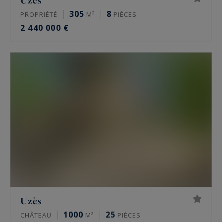
Uzès
305
8
PROPRIÉTÉ
M²
PIÈCES
2 440 000 €
Uzès
1000
25
CHÂTEAU
M²
PIÈCES