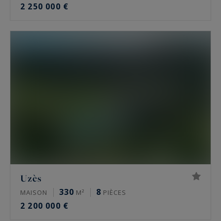
2 250 000 €
Uzès
330
8
MAISON
M²
PIÈCES
2 200 000 €