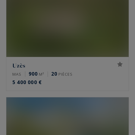
Uzès
900
20
MAS
M²
PIÈCES
5 400 000 €