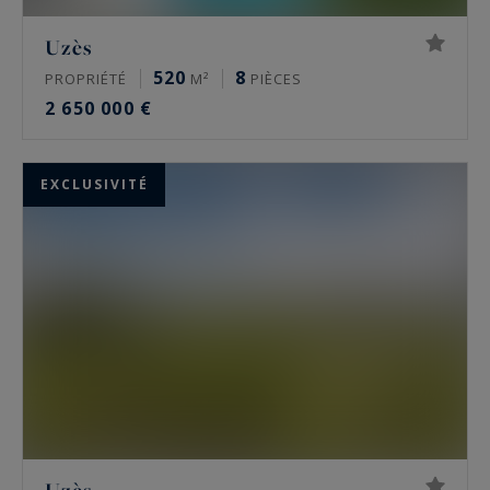
Uzès
520
8
PROPRIÉTÉ
M²
PIÈCES
2 650 000 €
EXCLUSIVITÉ