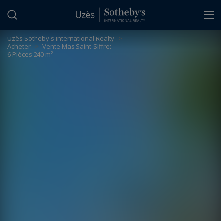
Panneau de gestion des cookies
Uzès Sotheby's International Realty
>
Acheter
>
Vente Mas Saint-Siffret
6 Pièces 240 m²