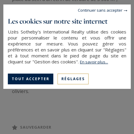
parfaitement clos et sans vis-à-vis.
Continuer sans accepter
Les cookies sur notre site internet
Dès l’entrée, un hall avec placards mène à une
Uzès Sotheby's International Realty utilise des cookies
belle pièce de réception baignée de lumière,
pour personnaliser le contenu et vous offrir une
sublimée par une cheminée en pierre. Dans son
expérience sur mesure. Vous pouvez gérer vos
prolongement, une salle à manger conviviale et
préférences et en savoir plus en cliquant sur "Réglages"
et à tout moment dans le pied de page du site en
une cuisine équipée, suivie de son
cliquant sur "Gestion des cookies".
En savoir plus...
cellier/buanderie. L’ensemble de ces pièces de vie
ouvrent par de larges baies à galandages sur
TOUT ACCEPTER
RÉGLAGES
des terrasses offrant une vue agréable sur les
oliviers.
La suite parentale, située de plain-pied, bénéficie
d’une belle ouverture sur le jardin. Elle se
compose d’un dressing, d’un bureau, et d’une
SAUVEGARDER
salle de bain complète avec baignoire et douche