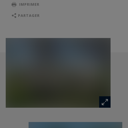
IMPRIMER
à l’italienne. Une seconde suite indépendante,
accessible depuis un charmant espace couvert,
PARTAGER
complète ce niveau, offrant intimité et confort à
vos invités.
Un escalier en pierre conduit à l’étage, où deux
chambres supplémentaires – dont une avec
point d’eau – se partagent une salle d’eau. Un
dégagement avec rangements vient parfaire cet
espace nuit.
À l’extérieur, le jardin soigneusement paysagé
accueille une superbe piscine accompagnée de
son pool house entièrement équipé, ombragé
par les pins penchés