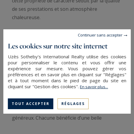
cette propriété de caractère séduit par la qualité
de ses prestations et son atmosphère
chaleureuse.
Le rez-de-chaussée s’articule autour d’un
Continuer sans accepter
superbe espace de vie d’environ 85 m²
Les cookies sur notre site internet
comprenant un élégant salon avec cheminée, un
Uzès Sotheby's International Realty utilise des cookies
espace repas convivial, une salle de billard ainsi
pour personnaliser le contenu et vous offrir une
qu’une cuisine traversante. Celle-ci s’ouvre d’un
expérience sur mesure. Vous pouvez gérer vos
préférences et en savoir plus en cliquant sur "Réglages"
côté sur une agréable terrasse baignée de soleil
et à tout moment dans le pied de page du site en
et de l’autre sur une grande terrasse couverte de
cliquant sur "Gestion des cookies".
En savoir plus...
30 m² profitant d’une vue dégagée sur l’espace
piscine. Toujours de plain-pied, la maison
TOUT ACCEPTER
RÉGLAGES
dispose de trois belles suites aux volumes
généreux. Chacune bénéficie d’une belle
luminosité naturelle ainsi que d’une vue