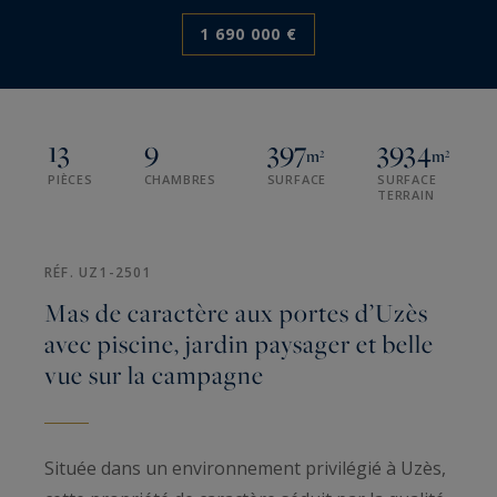
1 690 000 €
13
9
397
3934
m²
m²
PIÈCES
CHAMBRES
SURFACE
SURFACE
TERRAIN
RÉF. UZ1-2501
Mas de caractère aux portes d’Uzès
avec piscine, jardin paysager et belle
vue sur la campagne
Située dans un environnement privilégié à Uzès,