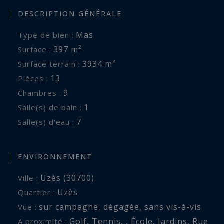
carport permettant de stationner trois véhicules,
DESCRIPTION GÉNÉRALE
chaque détail a été pensé pour allier praticité et
durabilité au quotidien.
Mas
Type de bien :
397 m²
Surface :
3934 m²
Surface terrain :
13
Pièces :
9
Chambres :
1
Salle(s) de bain :
7
Salle(s) d'eau :
ENVIRONNEMENT
Uzès (30700)
Ville :
Uzès
Quartier :
sur campagne
,
dégagée
,
sans vis-à-vis
Vue :
Golf
,
Tennis
,
,
École
,
Jardins
,
Rue
A proximité :