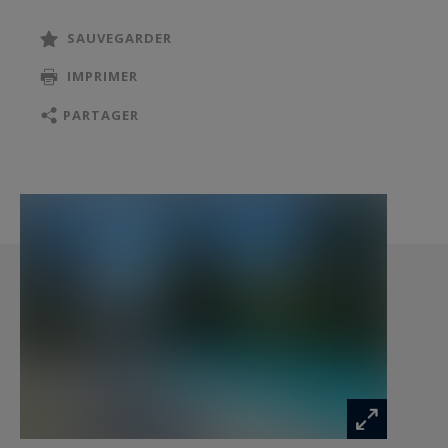
agréable sur le jardin.
SAUVEGARDER
À l’étage, un espace bibliothèque contemporain
IMPRIMER
avec sol vitré dessert, d’une part, une suite
familiale composée de deux chambres
PARTAGER
partageant une salle d’eau avec toilettes et,
d’autre part, une suite parentale agrémentée
d’une spacieuse salle de bains avec douche à
l’italienne.
La propriété propose également trois
appartements d’invités, dont un de plain-pied,
chacun disposant d’un séjour avec cuisine et de
terrasses privatives.
Orienté plein sud, l’espace piscine de 12 x 6