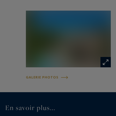
mètres est accompagné d’un agréable pool
house. Plus bas, un vaste espace verdoyant
invite à la détente au cœur d’un environnement
paysager composé de grands arbres, chênes,
oliviers et essences méditerranéennes ainsi
qu'un espace potager.
Pensée aussi bien pour une résidence familiale
que pour un projet d’accueil, cette propriété allie
parfaitement authenticité, confort et
fonctionnalité dans un cadre bucolique et
GALERIE PHOTOS
paisible.
De nombreuses dépendances complètent
l’ensemble : cave, atelier, cellier, buanderie,
En savoir plus...
double garage (panneaux solaires) ainsi qu’un