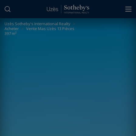
Panneau de gestion des cookies
Uzès Sotheby's International Realty
>
Acheter
>
Vente Mas Uzès 13 Pièces
397 m²