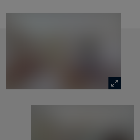
élégante salle d'eau avec douche à l'italienne et
double vasque, ainsi qu'un WC indépendant pour
les invités.
À l'extérieur, le jardin clos et paysagé d'essences
méditerranéennes invite à la détente. Vous
profiterez d'une piscine au sel de 6,50 m x 3,50
m, d'un terrain de pétanque, d'un abri de jardin
ainsi que d'un garage de 20 m².
Les prestations sont particulièrement soignées :
chauffage au gaz de ville, climatisation réversible
dans la pièce de vie et les chambres, revêtements
de sol contemporains, cuisine de qualité et
matériaux sélectionnés avec goût.