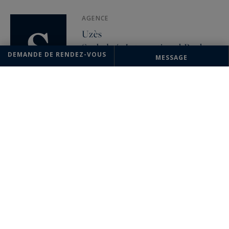
AGENCE
Uzès
Sotheby's International Realty
DEMANDE DE RENDEZ-VOUS
MESSAGE
17 Bd Gambetta
30700 Uzès, France
+33 4 66 03 10 03
Biens susceptibles de vous
intéresser