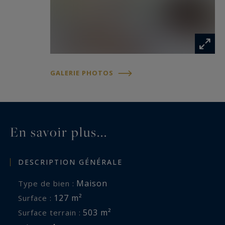
Une propriété clé en main, alliant confort
moderne, luminosité et douceur de vivre, à
quelques minutes à pied seulement du cœur
historique d'Uzès.
GALERIE PHOTOS
En savoir plus...
DESCRIPTION GÉNÉRALE
Maison
Type de bien :
127 m²
Surface :
503 m²
Surface terrain :