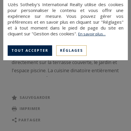
Uzès Sotheby's International Realty utilise des cookies
offre 126 m² habitables au cœur d'un jardin
pour personnaliser le contenu et vous offrir une
paysagé de 503 m² avec piscine, terrain de
expérience sur mesure. Vous pouvez gérer vos
pétanque et garage.
préférences et en savoir plus en cliquant sur "Réglages"
et à tout moment dans le pied de page du site en
cliquant sur "Gestion des cookies".
En savoir plus...
L'entrée ouvre sur une superbe pièce de vie de
près de 50 m², baignée de lumière grâce à ses
TOUT ACCEPTER
RÉGLAGES
nombreuses portes-fenêtres donnant
directement sur la terrasse couverte, le jardin et
l'espace piscine. La cuisine dinatoire entièrement
équipée (20,6 m²), ouverte sur le séjour,
bénéficie également d'un accès direct à la
terrasse, idéale pour les repas en extérieur.
SAUVEGARDER
IMPRIMER
L'espace nuit, desservi par un couloir, comprend
trois chambres confortables de belles
PARTAGER
dimensions (12 m², 15,6 m² et 12,2 m²), une