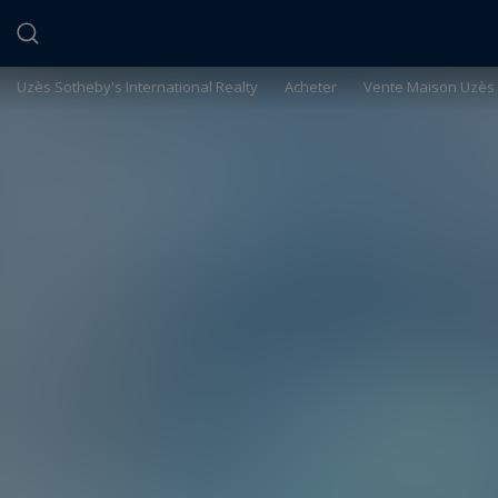
Panneau de gestion des cookies
Uzès Sotheby's International Realty
>
Acheter
>
Vente Maison Uzès 