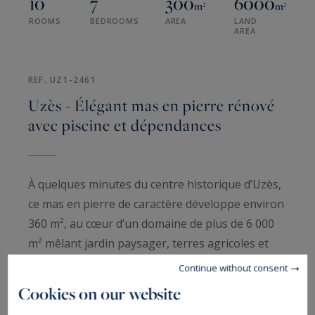
10
7
300
6000
m²
m²
ROOMS
BEDROOMS
AREA
LAND
AREA
REF. UZ1-2461
Uzès - Élégant mas en pierre rénové
avec piscine et dépendances
À quelques minutes du centre historique d’Uzès,
ce mas en pierre de caractère développe environ
360 m², au cœur d’un domaine de plus de 6 000
m² mêlant jardin paysager, terres agricoles et
espaces boisés.
Continue without consent
Cookies on our website
La rénovation réalisée dans le respect de