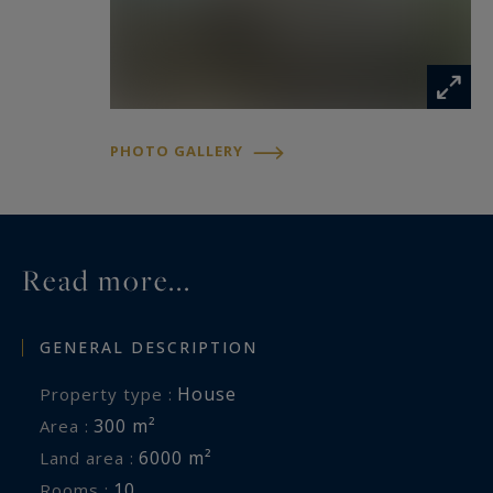
potager, terres agricoles et partie boisée. Ainsi
qu'un hangar agricole d'environ 200m2
modulable selon vos besoins et idées.
La propriété bénéficie de prestations de qualité,
PHOTO GALLERY
incluant sols en pierre naturelle et travertin,
menuiseries aluminium double vitrage,
chauffage et rafraîchissement par le sol, forage,
toiture refaite récemment.
Read more...
GENERAL DESCRIPTION
House
Property type :
300 m²
Area :
6000 m²
Land area :
10
Rooms :