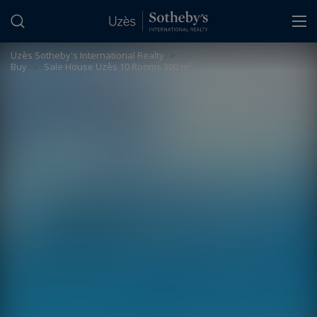
Cookies management panel
Uzès Sotheby's International Realty
>
Buy
>
Sale House Uzès 10 Rooms 300 m²