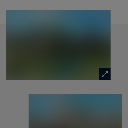
salle de bain. Le premier étage comprend deux
chambres se partageant une salle de bains. Le
deuxième étage, entièrement dédié au repos,
dispose de trois chambres avec salles d’eau
privatives, dont l’une avec terrasse, ainsi qu’une
suite parentale avec grand dressing, salle de
bains et terrasse privée.
Le rez-de-chaussée voûté offre également un
fort potentiel d’aménagement, comprenant déjà
une agréable pièce de vie, une cuisine, une
seconde pièce voûtée reste à aménager.
Les extérieurs s’inscrivent dans un
environnement naturel préservé avec jardin,
piscine couloir de nage de 14 x 3 mètres,