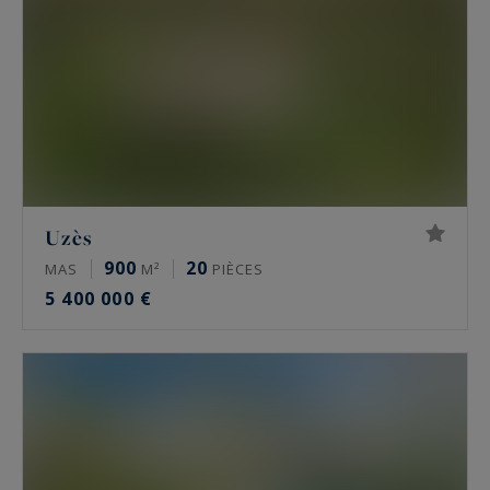
Uzès
900
20
MAS
M²
PIÈCES
5 400 000 €