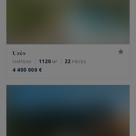
Uzès
1120
22
CHÂTEAU
M²
PIÈCES
4 400 000 €