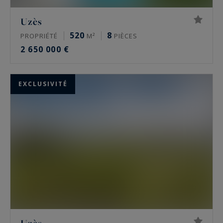
Uzès
520
8
PROPRIÉTÉ
M²
PIÈCES
2 650 000 €
EXCLUSIVITÉ