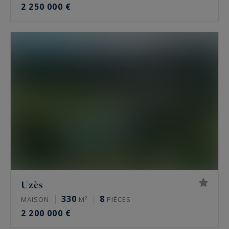
2 250 000 €
Uzès
330
8
MAISON
M²
PIÈCES
2 200 000 €