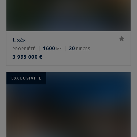
Uzès
1600
20
PROPRIÉTÉ
M²
PIÈCES
3 995 000 €
EXCLUSIVITÉ