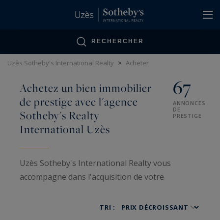
Panneau de gestion des cookies
RECHERCHER
Uzès Sotheby's International Realty
>
Acheter
67
Achetez un bien immobilier
de prestige avec l'agence
ANNONCES
DE
Sotheby's Realty
PRESTIGE
International Uzès
Uzès Sotheby's International Realty vous
accompagne dans l'acquisition de votre
propriété de rêve au cœur de la Provence
gardoise. Notre portefeuille exclusif présente 70
TRI :
annonces de prestige, allant des châteaux