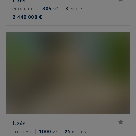
Uzès
305
8
PROPRIÉTÉ
M²
PIÈCES
2 440 000 €
Uzès
1000
25
CHÂTEAU
M²
PIÈCES