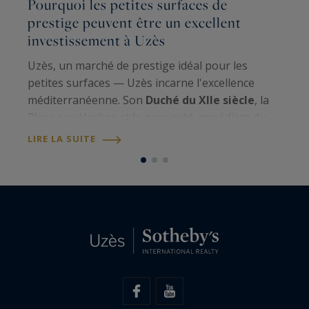
Pourquoi les petites surfaces de
L
prestige peuvent être un excellent
r
investissement à Uzès
s
Uzès, un marché de prestige idéal pour les
Q
petites surfaces — Uzès incarne l'excellence
u
méditerranéenne. Son
Duché du XIIe siècle
, la
l'
Place aux Herbes et la proximité immédiate du
m
Pont du Gard UNESCO
confèrent à la ville un
m
LIRE LA SUITE
L
statut patrimonial unique. Avec une…
p