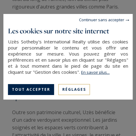
rigoureux d'autres grandes villes comme Paris.
Continuer sans accepter
S’ajoute à cet environnement exceptionnel, une
gastronomie locale raffinée. Uzès est un
Les cookies sur notre site internet
véritable paradis pour les gourmets : on peut y
Uzès Sotheby's International Realty utilise des cookies
retrouver ses marchés de producteurs, ses
pour personnaliser le contenu et vous offrir une
restaurants étoilés et ses spécialités comme la
expérience sur mesure. Vous pouvez gérer vos
truffe noire du Gard. Ainsi, vous profiterez d’un
préférences et en savoir plus en cliquant sur "Réglages"
et à tout moment dans le pied de page du site en
mode de vie équilibré, alliant bien-être et
cliquant sur "Gestion des cookies".
En savoir plus...
gastronomie saine.
Un cadre naturel préservé et une connectivité
TOUT ACCEPTER
RÉGLAGES
optimale
Outre son patrimoine culturel, Uzès bénéficie
d'un cadre verdoyant exceptionnel. Les jardins
soignés et les espaces verts contribuent à
l'attractivité de la ville. Les vignes, le garrigue et