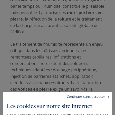
par le temps ou l'humidité, constitue le préalable
indispensable. La reprise des
murs porteurs en
pierre
, la réfection de la toiture et le traitement
de la charpente assurent la solidité globale de
l'édifice.
Le traitement de l'humidité représente un enjeu
critique dans les bâtisses anciennes. Les
remontées capillaires, infiltrations et
condensations nécessitent des solutions
techniques adaptées : drainage périphérique,
injection de barrières étanches, application
d'enduits à la chaux respirants. La restauration
des
voûtes en pierre
exige un savoir-faire
artisanal pointu pour préserver l'intégrité
Continuer sans accepter
architecturale.
Les cookies sur notre site internet
Consolidation des fondations et assises