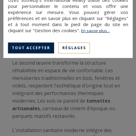
Uzès Sotheby's International Realty utilise des cookies
Reprise des fissures structurelles
pour personnaliser le contenu et vous offrir une
Réfection complète de la toiture
expérience sur mesure. Vous pouvez gérer vos
préférences et en savoir plus en cliquant sur "Réglages"
Traitement préventif et curatif de
et à tout moment dans le pied de page du site en
l'humidité
cliquant sur "Gestion des cookies".
En savoir plus...
Second œuvre et finitions authentiques
TOUT ACCEPTER
RÉGLAGES
Le second œuvre transforme la structure
réhabilitée en espace de vie confortable. Les
menuiseries traditionnelles en bois, fenêtres et
volets, respectent l'esthétique d'origine tout en
intégrant des performances thermiques
modernes. Les sols se parent de
tomettes
artisanales
, carreaux de ciment d'époque ou
parquets massifs restaurés.
L'installation sanitaire moderne intègre des