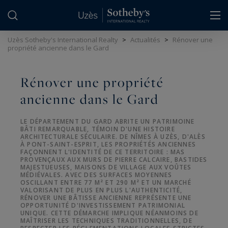
Panneau de gestion des cookies
Uzès Sotheby's International Realty
>
Actualités
>
Rénover une
propriété ancienne dans le Gard
Rénover une propriété
ancienne dans le Gard
LE DÉPARTEMENT DU GARD ABRITE UN PATRIMOINE
BÂTI REMARQUABLE, TÉMOIN D'UNE HISTOIRE
ARCHITECTURALE SÉCULAIRE. DE NÎMES À UZÈS, D'ALÈS
À PONT-SAINT-ESPRIT, LES PROPRIÉTÉS ANCIENNES
FAÇONNENT L'IDENTITÉ DE CE TERRITOIRE : MAS
PROVENÇAUX AUX MURS DE PIERRE CALCAIRE, BASTIDES
MAJESTUEUSES, MAISONS DE VILLAGE AUX VOÛTES
MÉDIÉVALES. AVEC DES SURFACES MOYENNES
OSCILLANT ENTRE 77 M² ET 290 M² ET UN MARCHÉ
VALORISANT DE PLUS EN PLUS L'AUTHENTICITÉ,
RÉNOVER UNE BÂTISSE ANCIENNE REPRÉSENTE UNE
OPPORTUNITÉ D'INVESTISSEMENT PATRIMONIAL
UNIQUE. CETTE DÉMARCHE IMPLIQUE NÉANMOINS DE
MAÎTRISER LES TECHNIQUES TRADITIONNELLES, DE