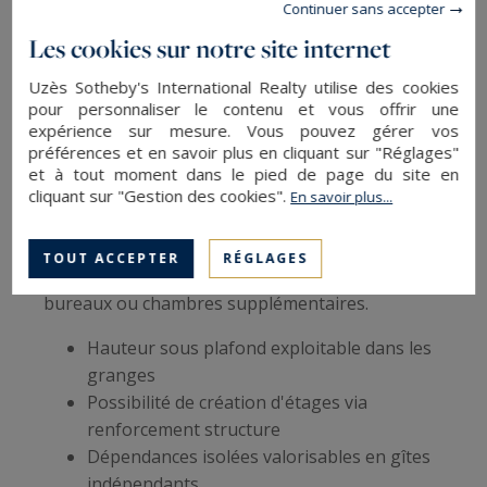
systématiquement les possibilités d'extension.
Continuer sans accepter
Les
greniers aménageables
, les mezzanines
Les cookies sur notre site internet
potentielles et les dépendances transformables
augmentent considérablement la valeur finale.
Uzès Sotheby's International Realty utilise des cookies
pour personnaliser le contenu et vous offrir une
Sur le marché actuel, les annexes peuvent
expérience sur mesure. Vous pouvez gérer vos
atteindre
450 m²
, permettant la création de
préférences et en savoir plus en cliquant sur "Réglages"
studios indépendants ou d'espaces locatifs.
et à tout moment dans le pied de page du site en
Certaines configurations offrent deux entrées
cliquant sur "Gestion des cookies".
En savoir plus...
distinctes, facilitant la division en lots ou
l'exploitation mixte (résidence et location). Les
TOUT ACCEPTER
RÉGLAGES
garages de
25 m²
se transforment aisément en
bureaux ou chambres supplémentaires.
Hauteur sous plafond exploitable dans les
granges
Possibilité de création d'étages via
renforcement structure
Dépendances isolées valorisables en gîtes
indépendants