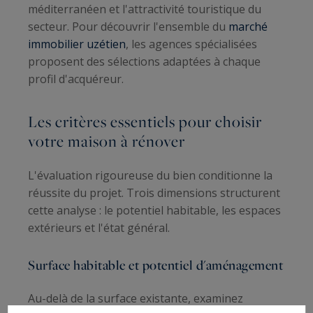
méditerranéen et l'attractivité touristique du
secteur. Pour découvrir l'ensemble du
marché
immobilier uzétien
, les agences spécialisées
proposent des sélections adaptées à chaque
profil d'acquéreur.
Les critères essentiels pour choisir
votre maison à rénover
L'évaluation rigoureuse du bien conditionne la
réussite du projet. Trois dimensions structurent
cette analyse : le potentiel habitable, les espaces
extérieurs et l'état général.
Surface habitable et potentiel d'aménagement
Au-delà de la surface existante, examinez