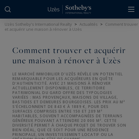
Panneau de gestion des cookies
Uzès Sotheby's International Realty
>
Actualités
>
Comment trouver
et acquérir une maison à rénover à Uzès
Comment trouver et acquérir
une maison à rénover à Uzès
LE MARCHÉ IMMOBILIER D'UZÈS RÉVÈLE UN POTENTIEL
REMARQUABLE POUR LES ACQUÉREURS EN QUÊTE
D'AUTHENTICITÉ. AVEC 21 MAISONS À RÉNOVER
ACTUELLEMENT DISPONIBLES, CE TERRITOIRE
PATRIMONIAL DU GARD OFFRE DES TYPOLOGIES
VARIÉES : MAS PROVENÇAUX, MAISONS DE VILLAGE,
BASTIDES ET DEMEURES BOURGEOISES. LES PRIX AU M²
S'ÉCHELONNENT DE 843 € À 1889 €, POUR DES
SURFACES COMPRISES ENTRE 150 ET 209 M²
HABITABLES, SOUVENT ACCOMPAGNÉES DE TERRAINS
GÉNÉREUX POUVANT ATTEINDRE 20 000 M². CETTE
DIVERSITÉ PERMET À CHAQUE PROJET DE TROUVER SON
BIEN IDÉAL, QUE CE SOIT POUR UNE RÉSIDENCE
PRINCIPALE, UN INVESTISSEMENT LOCATIF OU LA