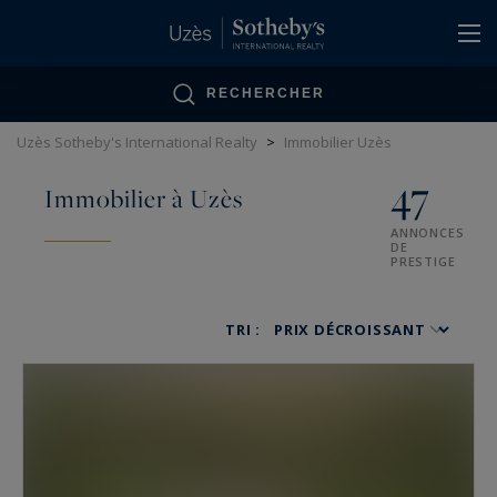
Panneau de gestion des cookies
RECHERCHER
Uzès Sotheby's International Realty
>
Immobilier Uzès
47
Immobilier à Uzès
ANNONCES
DE
PRESTIGE
TRI :