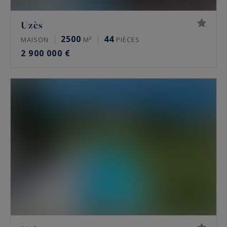
Uzès
2500
44
MAISON
M²
PIÈCES
2 900 000 €