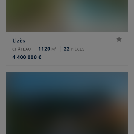
Uzès
1120
22
CHÂTEAU
M²
PIÈCES
4 400 000 €