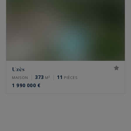
Uzès
373
11
MAISON
M²
PIÈCES
1 990 000 €