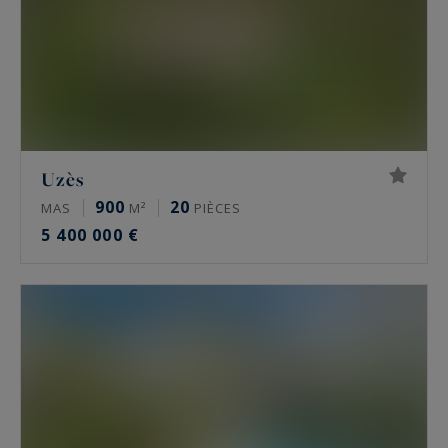
Uzès
900
20
MAS
M²
PIÈCES
5 400 000 €