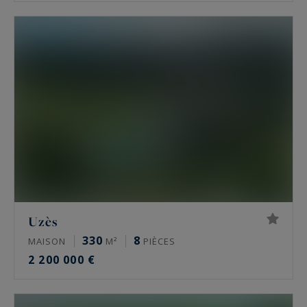
Uzès
330
8
MAISON
M²
PIÈCES
2 200 000 €