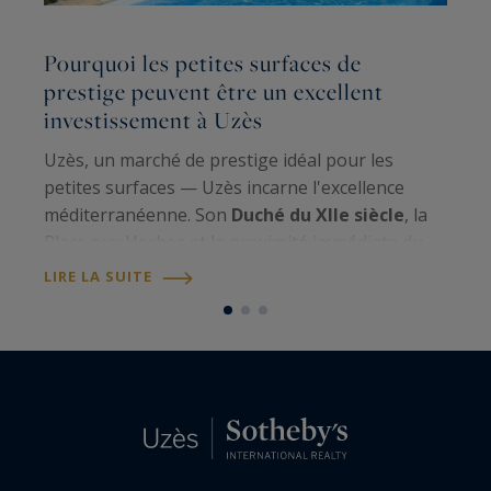
Pourquoi les petites surfaces de
L
prestige peuvent être un excellent
r
investissement à Uzès
s
Uzès, un marché de prestige idéal pour les
Q
petites surfaces — Uzès incarne l'excellence
u
méditerranéenne. Son
Duché du XIIe siècle
, la
l'
Place aux Herbes et la proximité immédiate du
m
Pont du Gard UNESCO
confèrent à la ville un
m
LIRE LA SUITE
L
statut patrimonial unique. Avec une…
p