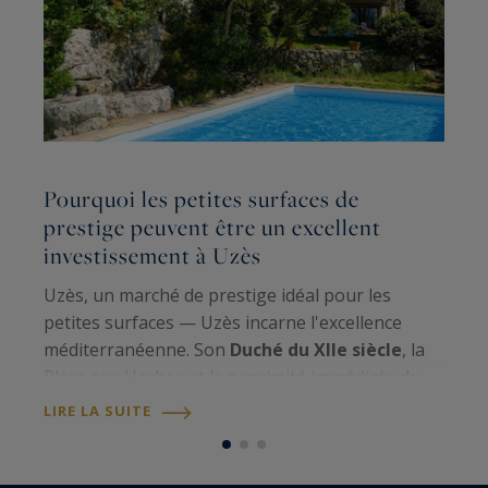
Pourquoi les petites surfaces de
L
prestige peuvent être un excellent
r
investissement à Uzès
s
Uzès, un marché de prestige idéal pour les
Q
petites surfaces — Uzès incarne l'excellence
u
méditerranéenne. Son
Duché du XIIe siècle
, la
l'
Place aux Herbes et la proximité immédiate du
m
Pont du Gard UNESCO
confèrent à la ville un
m
LIRE LA SUITE
L
statut patrimonial unique. Avec une…
p