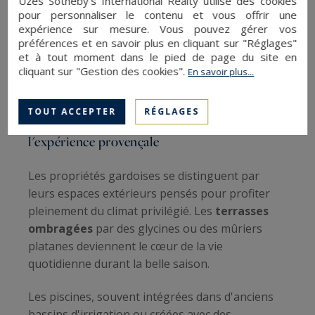
Uzès Sotheby's International Realty utilise des cookies
pour personnaliser le contenu et vous offrir une
produits frais directement auprès des
expérience sur mesure. Vous pouvez gérer vos
producteurs. Cette proximité avec le terroir
préférences et en savoir plus en cliquant sur "Réglages"
nourrit un art de vivre authentique, loin du
et à tout moment dans le pied de page du site en
tumulte urbain mais enrichi par la convivialité
cliquant sur "Gestion des cookies".
En savoir plus...
des villages environnants.
TOUT ACCEPTER
RÉGLAGES
Les aménagements extérieurs qui subliment
l'expérience provençale
Les propriétés gardoises se distinguent par
leurs espaces extérieurs pensés pour profiter
pleinement du climat privilégié. Les
terrasses
ombragées
par des glycines ou des mûriers
platanes deviennent le cœur de la vie
quotidienne durant la belle saison.
Les piscines, souvent intégrées dans d'anciens
bassins d'irrigation ou créées avec des