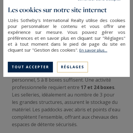
rechercher
Les cookies sur notre site internet
Les infrastructures essentielles
Uzès Sotheby's International Realty utilise des cookies
pour personnaliser le contenu et vous offrir une
expérience sur mesure. Vous pouvez gérer vos
Les
boxes constituent l'élément central
de
préférences et en savoir plus en cliquant sur "Réglages"
toute propriété équestre. Les dimensions
et à tout moment dans le pied de page du site en
standards de 3x3 mètres garantissent le confort
cliquant sur "Gestion des cookies".
En savoir plus...
des chevaux. Les équipements indispensables
incluent abreuvoirs automatiques, ventilation
TOUT ACCEPTER
RÉGLAGES
naturelle et éclairage adapté. Pour un usage
personnel, 5 à 8 boxes suffisent. Une activité
professionnelle requiert entre
17 et 24 boxes
.
Les selleries, idéalement au nombre de 3 pour
les grandes structures, assurent le stockage du
matériel. Les paddocks avec abris et points d'eau
complètent l'ensemble, offrant aux chevaux des
espaces de détente sécurisés.