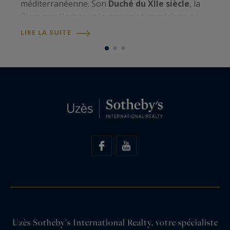
méditerranéenne. Son
Duché du XIIe siècle
, la
l'
Place aux Herbes et la proximité immédiate du
m
Pont du Gard UNESCO
confèrent à la ville un
m
LIRE LA SUITE
L
statut patrimonial unique. Avec une…
p
Uzès Sotheby’s International Realty, votre spécialiste