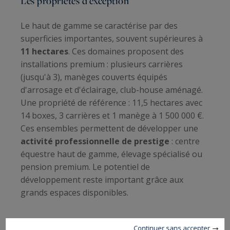
Les propriétés d'exception
Le haut de gamme se caractérise par des
superficies importantes, souvent supérieures à
11 hectares
. Ces domaines proposent des
installations premium : plusieurs carrières
(jusqu'à 3), manèges couverts équipés
d'arrosage et d'éclairage, club-house aménagé.
Une propriété de référence : 11,5 hectares avec
14 boxes, 3 carrières et 1 manège à 1 500 000 €.
Ces ensembles permettent de développer une
activité professionnelle de prestige
: centre
équestre haut de gamme, élevage spécialisé ou
pension premium. Le potentiel de
développement reste important grâce aux
grands espaces disponibles.
Les installations équestres à
Continuer sans accepter