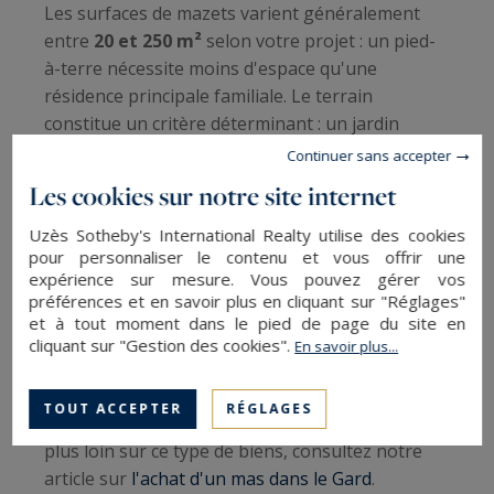
Les surfaces de mazets varient généralement
entre
20 et 250 m²
selon votre projet : un pied-
à-terre nécessite moins d'espace qu'une
résidence principale familiale. Le terrain
constitue un critère déterminant : un jardin
méditerranéen arboré et la possibilité d'installer
Continuer sans accepter
une piscine (dimensions observées de 5x4 m à
Les cookies sur notre site internet
12x6 m) augmentent considérablement
l'agrément.
Uzès Sotheby's International Realty utilise des cookies
pour personnaliser le contenu et vous offrir une
expérience sur mesure. Vous pouvez gérer vos
Les dépendances valorisent le bien : un
garage
préférences et en savoir plus en cliquant sur "Réglages"
de 28 m²
, une cave à vins voûtée, un atelier ou
et à tout moment dans le pied de page du site en
une cuisine d'été apportent confort et
cliquant sur "Gestion des cookies".
En savoir plus...
fonctionnalité. Les propriétés haut de gamme
proposent des parcelles de
2 500 à 3 800 m²
,
TOUT ACCEPTER
RÉGLAGES
offrant un véritable écrin de verdure. Pour aller
plus loin sur ce type de biens, consultez notre
article sur
l'achat d'un mas dans le Gard
.