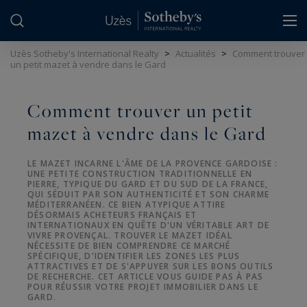
Panneau de gestion des cookies
Uzès Sotheby's International Realty
>
Actualités
>
Comment trouver
un petit mazet à vendre dans le Gard
Comment trouver un petit
mazet à vendre dans le Gard
LE MAZET INCARNE L'ÂME DE LA PROVENCE GARDOISE :
UNE PETITE CONSTRUCTION TRADITIONNELLE EN
PIERRE, TYPIQUE DU GARD ET DU SUD DE LA FRANCE,
QUI SÉDUIT PAR SON AUTHENTICITÉ ET SON CHARME
MÉDITERRANÉEN. CE BIEN ATYPIQUE ATTIRE
DÉSORMAIS ACHETEURS FRANÇAIS ET
INTERNATIONAUX EN QUÊTE D'UN VÉRITABLE ART DE
VIVRE PROVENÇAL. TROUVER LE MAZET IDÉAL
NÉCESSITE DE BIEN COMPRENDRE CE MARCHÉ
SPÉCIFIQUE, D'IDENTIFIER LES ZONES LES PLUS
ATTRACTIVES ET DE S'APPUYER SUR LES BONS OUTILS
DE RECHERCHE. CET ARTICLE VOUS GUIDE PAS À PAS
POUR RÉUSSIR VOTRE PROJET IMMOBILIER DANS LE
GARD.