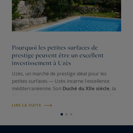
Pourquoi les petites surfaces de
L
prestige peuvent être un excellent
r
investissement à Uzès
s
Uzès, un marché de prestige idéal pour les
Q
petites surfaces — Uzès incarne l'excellence
u
méditerranéenne. Son
Duché du XIIe siècle
, la
l'
Place aux Herbes et la proximité immédiate du
m
Pont du Gard UNESCO
confèrent à la ville un
m
LIRE LA SUITE
L
statut patrimonial unique. Avec une…
p