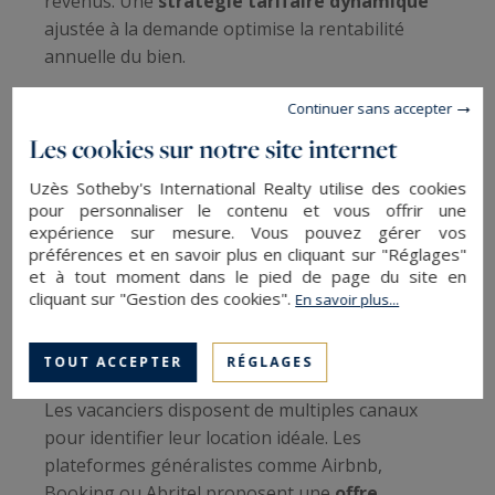
revenus. Une
stratégie tarifaire dynamique
ajustée à la demande optimise la rentabilité
annuelle du bien.
Juillet-août : pic de demande et tarifs
Continuer sans accepter
maximaux
Les cookies sur notre site internet
Mai, juin, septembre : équilibre prix-
occupation
Uzès Sotheby's International Realty utilise des cookies
pour personnaliser le contenu et vous offrir une
Octobre-avril : opportunités pour longs
expérience sur mesure. Vous pouvez gérer vos
séjours
préférences et en savoir plus en cliquant sur "Réglages"
et à tout moment dans le pied de page du site en
cliquant sur "Gestion des cookies".
En savoir plus...
Trouver et réserver sa location de
vacances à Uzès
TOUT ACCEPTER
RÉGLAGES
Les vacanciers disposent de multiples canaux
pour identifier leur location idéale. Les
plateformes généralistes comme Airbnb,
Booking ou Abritel proposent une
offre