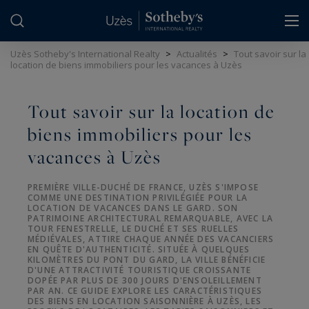
Panneau de gestion des cookies
Uzès Sotheby's International Realty
>
Actualités
>
Tout savoir sur la
location de biens immobiliers pour les vacances à Uzès
Tout savoir sur la location de
biens immobiliers pour les
vacances à Uzès
PREMIÈRE VILLE-DUCHÉ DE FRANCE, UZÈS S'IMPOSE
COMME UNE DESTINATION PRIVILÉGIÉE POUR LA
LOCATION DE VACANCES DANS LE GARD. SON
PATRIMOINE ARCHITECTURAL REMARQUABLE, AVEC LA
TOUR FENESTRELLE, LE DUCHÉ ET SES RUELLES
MÉDIÉVALES, ATTIRE CHAQUE ANNÉE DES VACANCIERS
EN QUÊTE D'AUTHENTICITÉ. SITUÉE À QUELQUES
KILOMÈTRES DU PONT DU GARD, LA VILLE BÉNÉFICIE
D'UNE ATTRACTIVITÉ TOURISTIQUE CROISSANTE
DOPÉE PAR PLUS DE 300 JOURS D'ENSOLEILLEMENT
PAR AN. CE GUIDE EXPLORE LES CARACTÉRISTIQUES
DES BIENS EN LOCATION SAISONNIÈRE À UZÈS, LES