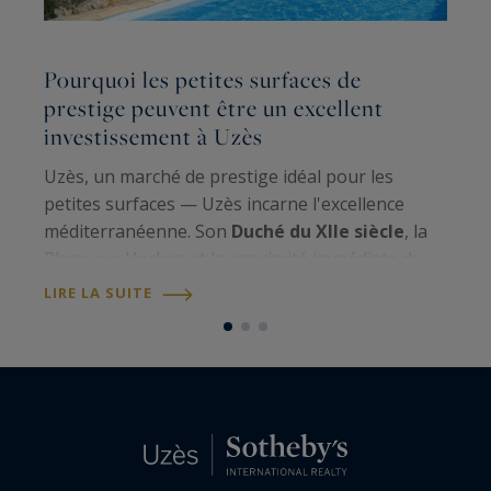
Pourquoi les petites surfaces de
L
prestige peuvent être un excellent
r
investissement à Uzès
s
Uzès, un marché de prestige idéal pour les
Q
petites surfaces — Uzès incarne l'excellence
u
méditerranéenne. Son
Duché du XIIe siècle
, la
l'
Place aux Herbes et la proximité immédiate du
m
Pont du Gard UNESCO
confèrent à la ville un
m
LIRE LA SUITE
L
statut patrimonial unique. Avec une…
p