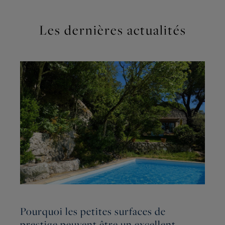
Les dernières actualités
Pourquoi les petites surfaces de
L
prestige peuvent être un excellent
r