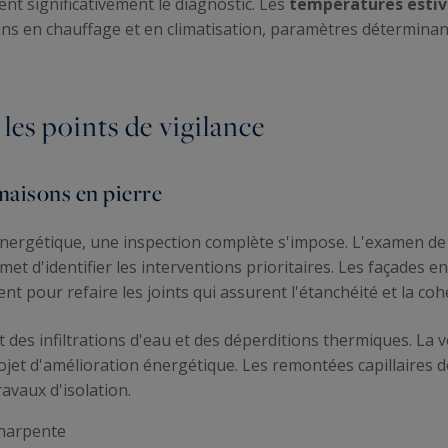
ent significativement le diagnostic. Les
températures estiv
ns en chauffage et en climatisation, paramètres déterminant
 les points de vigilance
maisons en pierre
nergétique, une inspection complète s'impose. L'examen de 
et d'identifier les interventions prioritaires. Les façades e
t pour refaire les joints qui assurent l'étanchéité et la coh
s infiltrations d'eau et des déperditions thermiques. La vér
jet d'amélioration énergétique. Les remontées capillaires d
ravaux d'isolation.
 charpente