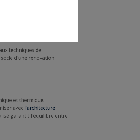
courants d'air désagréables.
thermiques. Pour les
é du problème.
aux techniques de
e socle d'une rénovation
nique et thermique.
oniser avec
l'architecture
isé garantit l'équilibre entre