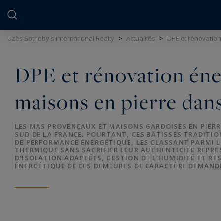
Panneau de gestion des cookies
Uzès Sotheby's International Realty
>
Actualités
>
DPE et rénovation
DPE et rénovation éne
maisons en pierre dans
LES MAS PROVENÇAUX ET MAISONS GARDOISES EN PIER
SUD DE LA FRANCE. POURTANT, CES BÂTISSES TRADITIO
DE PERFORMANCE ÉNERGÉTIQUE, LES CLASSANT PARMI LE
THERMIQUE SANS SACRIFIER LEUR AUTHENTICITÉ REPRÉ
D'ISOLATION ADAPTÉES, GESTION DE L'HUMIDITÉ ET R
ÉNERGÉTIQUE DE CES DEMEURES DE CARACTÈRE DEMANDE