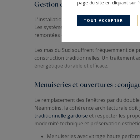
page du site en cliquant sur 
Gestion de l'humidité et ventilatio
L'installation d'une VMC adaptée au bâti anci
TOUT ACCEPTER
Les systèmes de ventilation modernes préserve
remontées capillaires, des barrières physiqu
Les mas du Sud souffrent fréquemment de pro
construction traditionnelles. Un traitement 
énergétique durable et efficace.
Menuiseries et ouvertures : conjug
Le remplacement des fenêtres par du double o
Néanmoins, la cohérence architecturale doit 
traditionnelle gardoise
et respecter les propo
modernité technique et préservation esthéti
Menuiseries avec vitrage haute perfor