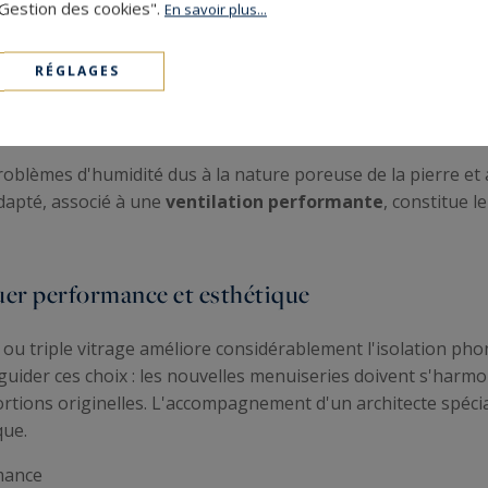
"Gestion des cookies".
n
En savoir plus...
en garantit un renouvellement d'air suffisant sans créer de 
RÉGLAGES
nt la qualité de l'air intérieur tout en limitant les pertes 
es ou chimiques peuvent être mises en place selon la gravit
blèmes d'humidité dus à la nature poreuse de la pierre et 
adapté, associé à une
ventilation performante
, constitue l
uer performance et esthétique
u triple vitrage améliore considérablement l'isolation pho
guider ces choix : les nouvelles menuiseries doivent s'harm
rtions originelles. L'accompagnement d'un architecte spécial
que.
mance