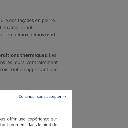
eure des façades en pierre.
ut en améliorant
ancien :
chaux, chanvre et
erditions thermiques
. Les
ans les murs, contrairement
rois tout en apportant une
Continuer sans accepter
ous offrir une expérience sur
à tout moment dans le pied de