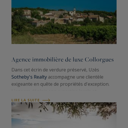
Agence immobilière de luxe Collorgues
Dans cet écrin de verdure préservé, Uzès
Sotheby's Realty
accompagne une clientèle
exigeante en quête de propriétés d'exception.
L'agence déploie son expertise locale et
internationale pour révéler les plus belles
LIRE LA SUITE
bastides, villas contemporaines et mas de ce…