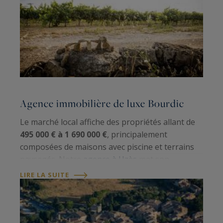
Agence immobilière de luxe Bourdic
Le marché local affiche des propriétés allant de
495 000 € à 1 690 000 €
, principalement
composées de maisons avec piscine et terrains
paysagés. Notre
agence à Uzès
met son
expertise au service d'une clientèle exigeante,
LIRE LA SUITE
grâce à une connaissance approfondie de l'