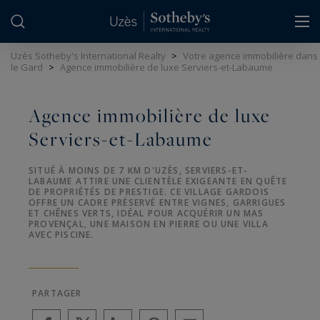
Panneau de gestion des cookies
Uzès Sotheby's International Realty
>
Votre agence immobilière dans
le Gard
>
Agence immobilière de luxe Serviers-et-Labaume
Agence immobilière de luxe
Serviers-et-Labaume
SITUÉ À MOINS DE 7 KM D'UZÈS, SERVIERS-ET-
LABAUME ATTIRE UNE CLIENTÈLE EXIGEANTE EN QUÊTE
DE PROPRIÉTÉS DE PRESTIGE. CE VILLAGE GARDOIS
OFFRE UN CADRE PRÉSERVÉ ENTRE VIGNES, GARRIGUES
ET CHÊNES VERTS, IDÉAL POUR ACQUÉRIR UN MAS
PROVENÇAL, UNE MAISON EN PIERRE OU UNE VILLA
AVEC PISCINE.
PARTAGER