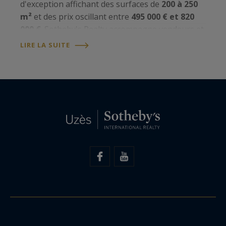
d'exception affichant des surfaces de
200 à 250
m²
et des prix oscillant entre
495 000 € et 820
000 €
. Sotheby's Realty accompagne vendeurs et
acheteurs dans leurs projets immobiliers haut de
LIRE LA SUITE
gamme, en combinant expertise…