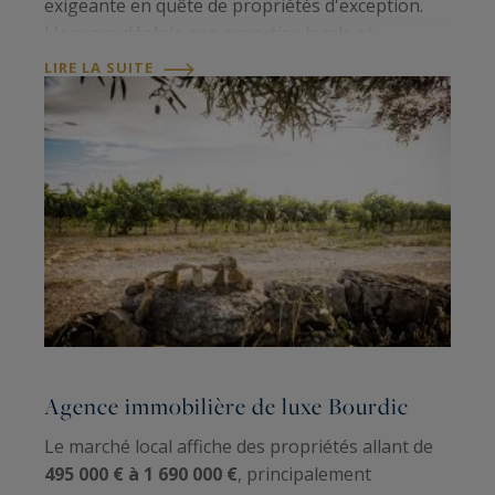
exigeante en quête de propriétés d'exception.
L'agence déploie son expertise locale et
internationale pour révéler les plus belles
LIRE LA SUITE
bastides, villas contemporaines et mas de ce…
Agence immobilière de luxe Bourdic
Le marché local affiche des propriétés allant de
495 000 € à 1 690 000 €
, principalement