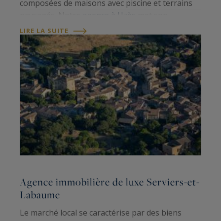
composées de maisons avec piscine et terrains
paysagés. Notre
agence à Uzès
met son
expertise au service d'une clientèle exigeante,
LIRE LA SUITE
grâce à une connaissance approfondie de l'
Agence immobilière de luxe Serviers-et-
Labaume
Le marché local se caractérise par des biens