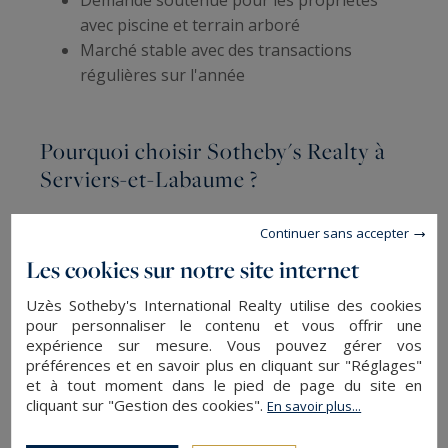
avec piscine et terrain arboré
Marché stable avec des transactions
régulières sur l'année
Pourquoi choisir Sotheby's Realty à
Serviers-et-Labaume ?
Notre connaissance approfondie du
marché
Continuer sans accepter
gardois
et notre expertise en immobilier de
Les cookies sur notre site internet
prestige constituent des atouts décisifs.
L'ancrage territorial dans le département du
Uzès Sotheby's International Realty utilise des cookies
pour personnaliser le contenu et vous offrir une
Gard garantit une
réactivité optimale
et une
expérience sur mesure. Vous pouvez gérer vos
disponibilité constante pour vos projets. Le
préférences et en savoir plus en cliquant sur "Réglages"
réseau Sotheby's International Realty offre une
et à tout moment dans le pied de page du site en
visibilité inégalée, tandis que l'accompagnement
cliquant sur "Gestion des cookies".
En savoir plus...
personnalisé assure un conseil adapté à chaque