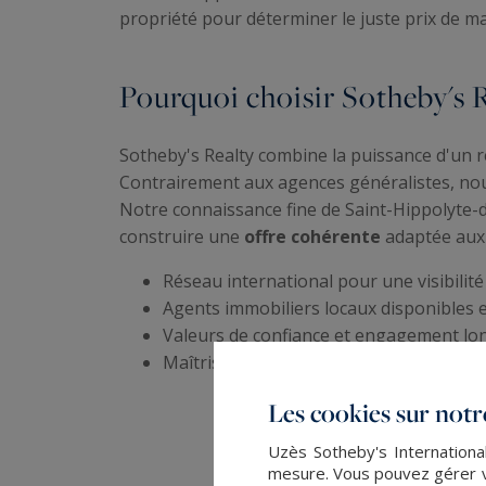
propriété pour déterminer le juste prix de m
Pourquoi choisir Sotheby's R
Sotheby's Realty combine la puissance d'un r
Contrairement aux agences généralistes, nou
Notre connaissance fine de Saint-Hippolyt
construire une
offre cohérente
adaptée aux 
Réseau international pour une visibilit
Agents immobiliers locaux disponibles e
Valeurs de confiance et engagement lo
Maîtrise des spécificités fiscales et dé
Les cookies sur notre
Uzès Sotheby's International
mesure. Vous pouvez gérer vo