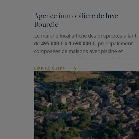
Agence immobilière de luxe
Bourdic
Le marché local affiche des propriétés allant
de
495 000 € à 1 690 000 €
, principalement
composées de maisons avec piscine et
terrains paysagés. Notre
agence à Uzès
met
son expertise au service d'une clientèle
LIRE LA SUITE
exigeante, grâce à une connaissance
approfondie de l'