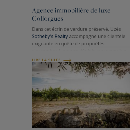
Agence immobilière de luxe
Collorgues
Dans cet écrin de verdure préservé, Uzès
Sotheby's Realty
accompagne une clientèle
exigeante en quête de propriétés
d'exception. L'agence déploie son expertise
locale et internationale pour révéler les plus
LIRE LA SUITE
belles bastides, villas contemporaines et mas
de ce…