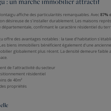
 : un marché immobilier attractif
ontaigu affiche des particularités remarquables. Avec
87% d
ion désireuse de s'installer durablement. Les maisons repr
 départementale, confirmant le caractère résidentiel du terri
u offre des avantages notables : la taxe d'habitation s'établ
Les biens immobiliers bénéficient également d'une ancienn
mobilier globalement plus récent. La densité demeure faible
pace.
t de l'attractivité du secteur
sitionnement résidentiel
oins de 40m²
 des propriétés
elle