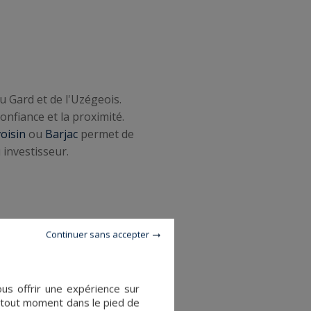
u Gard et de l'Uzégeois.
fiance et la proximité.
oisin
ou
Barjac
permet de
 investisseur.
Continuer sans accepter
ous offrir une expérience sur
à tout moment dans le pied de