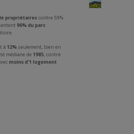
e propriétaires
contre 59%
ésentent
96% du parc
toire.
it à
12%
seulement, bien en
eté médiane de
1985
, contre
 avec
moins d'1 logement