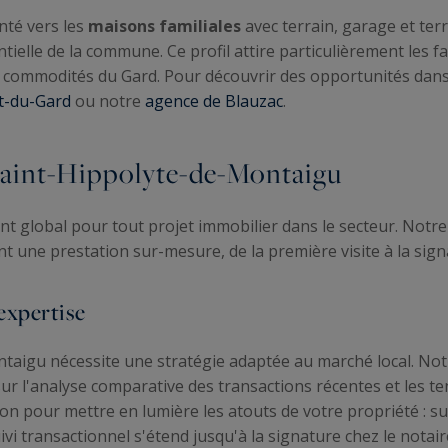
nté vers les
maisons familiales
avec terrain, garage et te
tielle de la commune. Ce profil attire particulièrement les f
des commodités du Gard. Pour découvrir des opportunités dan
t-du-Gard
ou notre
agence de Blauzac
.
 Saint-Hippolyte-de-Montaigu
global pour tout projet immobilier dans le secteur. Notre 
nt une prestation sur-mesure, de la première visite à la signa
expertise
taigu nécessite une stratégie adaptée au marché local. No
sur l'analyse comparative des transactions récentes et les 
on pour mettre en lumière les atouts de votre propriété : sur
uivi transactionnel s'étend jusqu'à la signature chez le nota