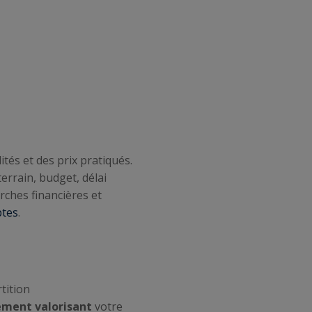
tés et des prix pratiqués.
terrain, budget, délai
ches financières et
ptes
.
tition
ément valorisant
votre