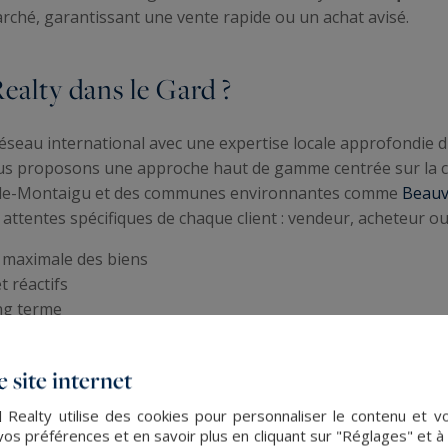
arché, garantissant une vente rapide ou un achat avisé.
ealty dans le Gard ?
éseau international avec une expertise locale approfondie d
s proposons une approche haut de gamme centrée sur la con
e-de-Montaigu et des communes environnantes comme
Beauv
attentes spécifiques de chaque client : vendeur, acheteur ou
é maximale des biens
t réactifs
ng terme
mographiques locales
 site internet
 Realty utilise des cookies pour personnaliser le contenu et v
s préférences et en savoir plus en cliquant sur "Réglages" et 