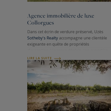
Agence immobilière de luxe
Collorgues
Dans cet écrin de verdure préservé, Uzès
Sotheby's Realty
accompagne une clientèle
exigeante en quête de propriétés
d'exception. L'agence déploie son expertise
locale et internationale pour révéler les plus
LIRE LA SUITE
belles bastides, villas contemporaines et mas
de ce…