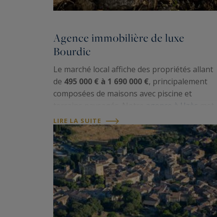
Agence immobilière de luxe
Bourdic
Le marché local affiche des propriétés allant
de
495 000 € à 1 690 000 €
, principalement
composées de maisons avec piscine et
terrains paysagés. Notre
agence à Uzès
met
son expertise au service d'une clientèle
LIRE LA SUITE
exigeante, grâce à une connaissance
approfondie de l'