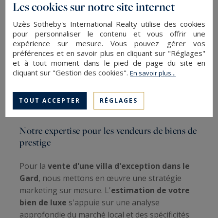
Les cookies sur notre site internet
première prise de contact jusqu'à la signature de
l'acte authentique et au-delà.
Uzès Sotheby's International Realty utilise des cookies
pour personnaliser le contenu et vous offrir une
expérience sur mesure. Vous pouvez gérer vos
Nos
services immobiliers personnalisés
préférences et en savoir plus en cliquant sur "Réglages"
incluent une disponibilité adaptée aux
et à tout moment dans le pied de page du site en
contraintes de notre clientèle, une discrétion
cliquant sur "Gestion des cookies".
En savoir plus...
absolue et un réseau de partenaires locaux
(notaires, architectes, artisans spécialisés) pour
TOUT ACCEPTER
RÉGLAGES
faciliter toutes les démarches liées à votre projet.
Notre expertise pour les vendeurs de biens de
prestige
Pour la
vente d'une villa d'exception dans le
Gard
, nous mettons en œuvre une stratégie
marketing sur mesure. L'
estimation de votre
bien de luxe
s'appuie sur une analyse
approfondie du marché local et des spécificités