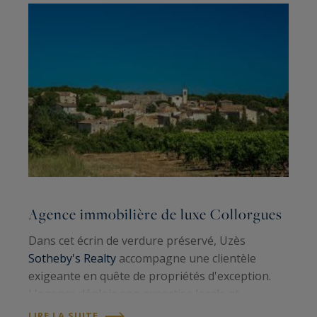
Agence immobilière de luxe Collorgues
Dans cet écrin de verdure préservé, Uzès
Sotheby's Realty
accompagne une clientèle
exigeante en quête de propriétés d'exception.
L'agence déploie son expertise locale et
internationale pour révéler les plus belles
LIRE LA SUITE