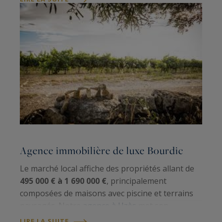
bastides, villas contemporaines et mas de ce…
Agence immobilière de luxe Bourdic
Le marché local affiche des propriétés allant de
495 000 € à 1 690 000 €
, principalement
composées de maisons avec piscine et terrains
paysagés. Notre
agence à Uzès
met son
expertise au service d'une clientèle exigeante,
LIRE LA SUITE