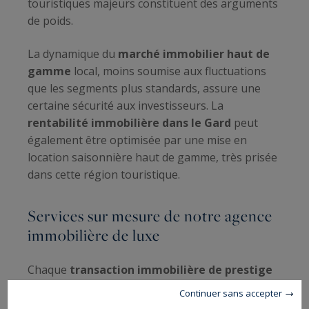
touristiques majeurs constituent des arguments
de poids.
La dynamique du
marché immobilier haut de
gamme
local, moins soumise aux fluctuations
que les segments plus standards, assure une
certaine sécurité aux investisseurs. La
rentabilité immobilière dans le Gard
peut
également être optimisée par une mise en
location saisonnière haut de gamme, très prisée
dans cette région touristique.
Services sur mesure de notre agence
immobilière de luxe
Chaque
transaction immobilière de prestige
mérite une approche personnalisée. Notre
Continuer sans accepter
agence offre un accompagnement complet, de la