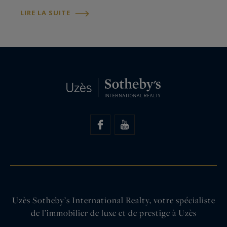
acheteurs dans leurs projets immobiliers haut de
LIRE LA SUITE
gamme, en combinant expertise…
Uzès Sotheby’s International Realty, votre spécialiste
de l’immobilier de luxe et de prestige à Uzès