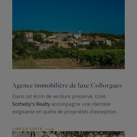
Agence immobilière de luxe Collorgues
Dans cet écrin de verdure préservé, Uzès
Sotheby's Realty
accompagne une clientèle
exigeante en quête de propriétés d'exception.
L'agence déploie son expertise locale et
internationale pour révéler les plus belles
LIRE LA SUITE
bastides, villas contemporaines et mas de ce…