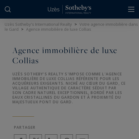
Panneau de gestion des cookies
Uzès Sotheby's International Realty
>
Votre agence immobilière dans
le Gard
>
Agence immobilière de luxe Collias
Agence immobilière de luxe
Collias
UZÈS SOTHEBY'S REALTY S'IMPOSE COMME L'AGENCE
IMMOBILIÈRE DE LUXE COLLIAS RÉFÉRENTE POUR LES
ACQUÉREURS EXIGEANTS. NICHÉ AU CŒUR DU GARD, CE
VILLAGE AUTHENTIQUE DE CARACTÈRE SÉDUIT PAR
SON CADRE NATUREL EXCEPTIONNEL, BORDÉ PAR LES
EAUX CRISTALLINES DU GARDON ET À PROXIMITÉ DU
MAJESTUEUX PONT DU GARD.
PARTAGER