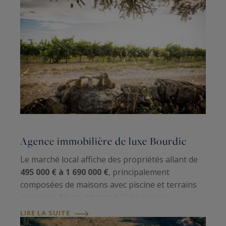
Agence immobilière de luxe Bourdic
Le marché local affiche des propriétés allant de
495 000 € à 1 690 000 €
, principalement
composées de maisons avec piscine et terrains
paysagés. Notre
agence à Uzès
met son
expertise au service d'une clientèle exigeante,
LIRE LA SUITE
grâce à une connaissance approfondie de l'