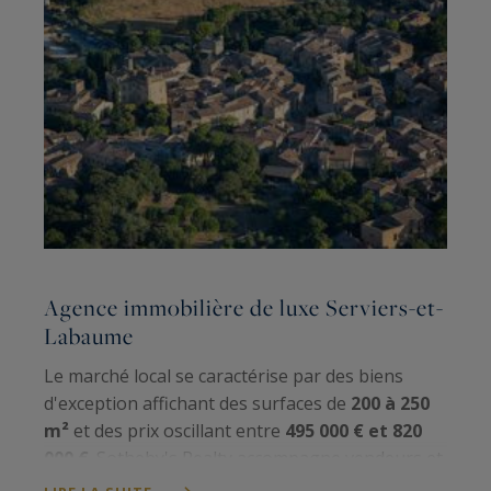
Agence immobilière de luxe Serviers-et-
Labaume
Le marché local se caractérise par des biens
d'exception affichant des surfaces de
200 à 250
m²
et des prix oscillant entre
495 000 € et 820
000 €
. Sotheby's Realty accompagne vendeurs et
acheteurs dans leurs projets immobiliers haut de