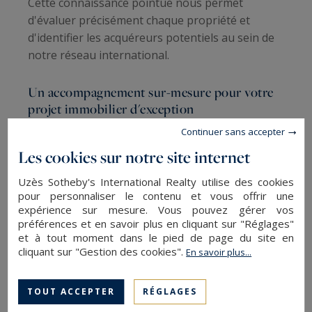
Cette connaissance pointue nous permet
d'évaluer précisément chaque propriété et
d'identifier les acquéreurs potentiels au sein de
notre réseau international.
Un accompagnement sur-mesure pour votre
projet immobilier d'exception
Continuer sans accepter
Que vous souhaitiez
acheter une propriété
Les cookies sur notre site internet
luxueuse Collias
ou confier la vente de votre
bien d'exception, notre agence vous assure un
Uzès Sotheby's International Realty utilise des cookies
suivi personnalisé. Notre équipe se rend
pour personnaliser le contenu et vous offrir une
expérience sur mesure. Vous pouvez gérer vos
disponible selon vos contraintes, y compris en
préférences et en savoir plus en cliquant sur "Réglages"
soirée ou le week-end pour les clients
et à tout moment dans le pied de page du site en
internationaux.
cliquant sur "Gestion des cookies".
En savoir plus...
Nous coordonnons l'ensemble des démarches
TOUT ACCEPTER
RÉGLAGES
administratives et juridiques, collaborant