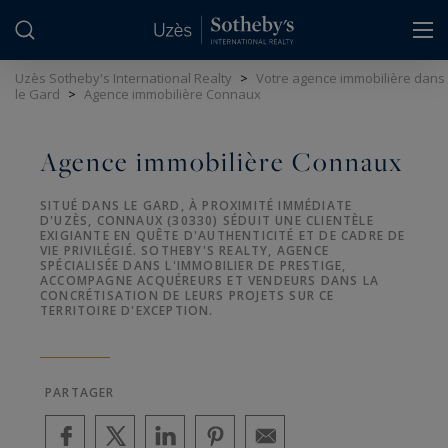
Panneau de gestion des cookies
Uzès Sotheby's International Realty
>
Votre agence immobilière dans
le Gard
>
Agence immobilière Connaux
Agence immobilière Connaux
SITUÉ DANS LE GARD, À PROXIMITÉ IMMÉDIATE
D'UZÈS, CONNAUX (30330) SÉDUIT UNE CLIENTÈLE
EXIGIANTE EN QUÊTE D'AUTHENTICITÉ ET DE CADRE DE
VIE PRIVILÉGIÉ. SOTHEBY'S REALTY, AGENCE
SPÉCIALISÉE DANS L'IMMOBILIER DE PRESTIGE,
ACCOMPAGNE ACQUÉREURS ET VENDEURS DANS LA
CONCRÉTISATION DE LEURS PROJETS SUR CE
TERRITOIRE D'EXCEPTION.
PARTAGER