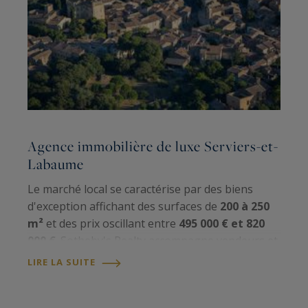
Agence immobilière de luxe Serviers-et-
Labaume
Le marché local se caractérise par des biens
d'exception affichant des surfaces de
200 à 250
m²
et des prix oscillant entre
495 000 € et 820
000 €
. Sotheby's Realty accompagne vendeurs et
acheteurs dans leurs projets immobiliers haut de
LIRE LA SUITE
gamme, en combinant expertise…