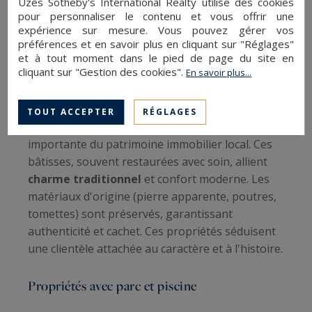
Uzès Sotheby's International Realty utilise des cookies
Propriétés avec parc paysager et piscine
pour personnaliser le contenu et vous offrir une
Demeures de charme avec dépendances
expérience sur mesure. Vous pouvez gérer vos
préférences et en savoir plus en cliquant sur "Réglages"
Châteaux et domaines événementiels
et à tout moment dans le pied de page du site en
cliquant sur "Gestion des cookies".
En savoir plus...
Mas et maisons en pierre
TOUT ACCEPTER
RÉGLAGES
Les mas provençaux représentent une part
importante du patrimoine immobilier local. Ces
bâtisses, souvent restaurées avec soin, allient
charme traditionnel
et confort moderne. Les
matériaux d'origine (pierre apparente, poutres,
tomettes) sont préservés, garantissant
authenticité et cachet. Ces propriétés séduisent
une clientèle attachée au caractère et à l'histoire.
Propriétés avec parc et piscine