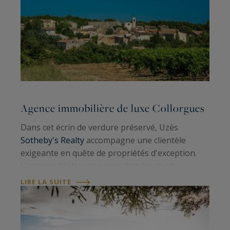
Agence immobilière de luxe Collorgues
Dans cet écrin de verdure préservé, Uzès
Sotheby's Realty
accompagne une clientèle
exigeante en quête de propriétés d'exception.
L'agence déploie son expertise locale et
internationale pour révéler les plus belles
LIRE LA SUITE
bastides, villas contemporaines et mas de ce…