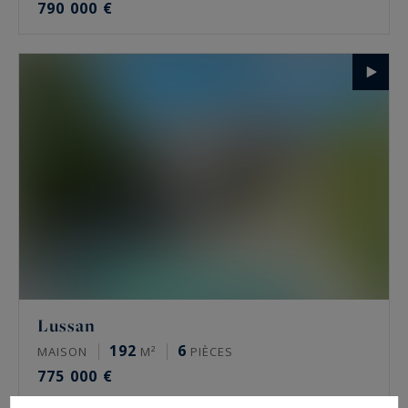
790 000 €
Lussan
192
6
MAISON
M²
PIÈCES
775 000 €