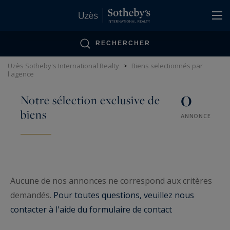
Panneau de gestion des cookies
RECHERCHER
Uzès Sotheby's International Realty
>
Biens selectionnés par
l'agence
0
Notre sélection exclusive de
biens
ANNONCE
Aucune de nos annonces ne correspond aux critères
demandés.
Pour toutes questions, veuillez nous
contacter à l'aide du formulaire de contact