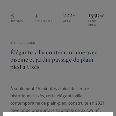
5
4
222
1550
m²
m²
ROOMS
BEDROOMS
AREA
LAND
AREA
REF. UZ1-2460
Élégante villa contemporaine avec
piscine et jardin paysagé de plain-
pied à Uzès
À seulement 15 minutes à pied du centre
historique d’Uzès, cette élégante villa
contemporaine de plain-pied, construite en 2021,
développe une surface habitable de 222,29 m²,