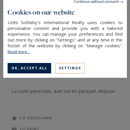
implantée au cœur d’un jardin paysager de 1 550
Continue without consent
m² avec piscine.
Cookies on our website
Uzès Sotheby's International Realty uses cookies to
Dès l’entrée, un hall accueillant mène à une vaste
personalize content and provide you with a tailored
pièce de vie traversante d’environ 70 m², baignée
experience. You can manage your preferences and find
out more by clicking on "Settings" and at any time in the
de lumière grâce à de larges baies vitrées
footer of the website by clicking on "Manage cookies".
ouvrant sur la terrasse, la piscine et le jardin. Cet
Read more...
espace comprend une cuisine entièrement
équipée avec îlot central, ouverte sur la salle à
OK, ACCEPT ALL
SETTINGS
manger, ainsi qu’un double salon convivial.
La suite parentale, avec sol en parquet, dispose
d’un double dressing, d’une salle d’eau avec
double vasque et de WC privatifs.
Un espace nuit indépendant accueille deux
TO SAFEGUARD
chambres, également parquetées et dotées de
TO PRINT