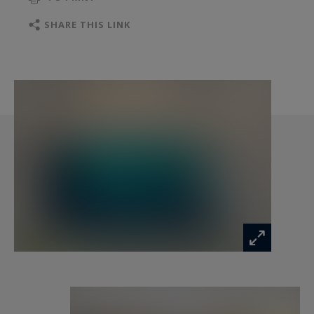
dressings, desservies par une salle de bains
complète avec baignoire, douche et double
SHARE THIS LINK
vasque. Un WC invités indépendant complète cet
espace.
Les annexes offrent un confort supplémentaire
avec un cellier / local technique, une buanderie
aménagée, ainsi qu’une pièce indépendante de
32 m², chauffée, équipée d’une baie vitrée et
bénéficiant des arrivées et évacuations d’eau,
permettant la création d’un atelier, bureau ou
appartement indépendant selon les besoins.
Les sols intérieurs, la grande terrasse ainsi que
l’ensemble des espaces extérieurs autour de la
piscine sont réalisés en travertin.