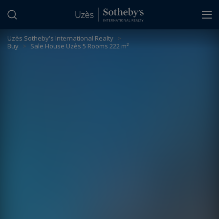
Cookies management panel
Uzès Sotheby's International Realty
>
Buy
>
Sale House Uzès 5 Rooms 222 m²