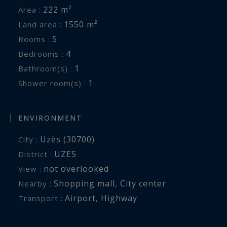
Vous serez séduits par l’exposition, la
222 m²
Area :
luminosité, le confort de vie et la situation
1550 m²
Land area :
privilégiée de cette villa, nichée dans un quartier
5
Rooms :
résidentiel recherché, avec le centre historique
4
Bedrooms :
d’Uzès accessible à pied.
1
Bathroom(s) :
1
Shower room(s) :
ENVIRONMENT
Uzès (30700)
City :
UZES
District :
not overlooked
View :
Shopping mall
,
City center
Nearby :
Airport
,
Highway
Transport :