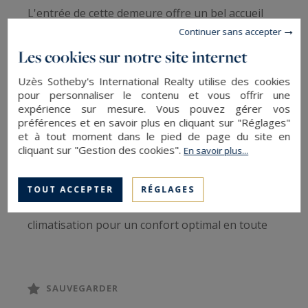
L'entrée de cette demeure offre un bel accueil
ainsi que d'un bureau et deux magnifiques caves.
Continuer sans accepter
Au premier étage, une superbe pièce de vie
Les cookies sur notre site internet
ouverte sur la terrasse ensoleillée de 26 m²,
Uzès Sotheby's International Realty utilise des cookies
buanderie.
pour personnaliser le contenu et vous offrir une
expérience sur mesure. Vous pouvez gérer vos
Trois suites lumineuses, chacune disposant de
préférences et en savoir plus en cliquant sur "Réglages"
sa propre salle d'eau, WC et espace de
et à tout moment dans le pied de page du site en
rangement, dont l'une aménagée dans un esprit
cliquant sur "Gestion des cookies".
En savoir plus...
loft de 42 m² et une autre bénéficiant d'un
bureau privatif.
TOUT ACCEPTER
RÉGLAGES
Des prestations de qualité, avec notamment la
climatisation pour un confort optimal en toute
saison. Beaucoup de charme, idéal pour une
maison familiale ou une activité libérale.
SAUVEGARDER