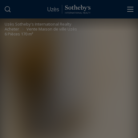
Panneau de gestion des cookies
Uzès Sotheby's International Realty
>
Acheter
>
Vente Maison de ville Uzès
6 Pièces 170 m²