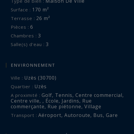
Maison De Ville
Type de bien :
170 m²
Surface :
26 m²
Terrasse :
6
Pièces :
3
Chambres :
3
Salle(s) d'eau :
ENVIRONNEMENT
Uzès (30700)
Ville :
Uzès
Quartier :
Golf
,
Tennis
,
Centre commercial
,
A proximité :
Centre ville
,
,
École
,
Jardins
,
Rue
commerçante
,
Rue piétonne
,
Village
Aéroport
,
Autoroute
,
Bus
,
Gare
Transport :