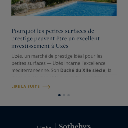
Pourquoi les petites surfaces de
L
prestige peuvent être un excellent
r
investissement à Uzès
s
Uzès, un marché de prestige idéal pour les
Q
petites surfaces — Uzès incarne l'excellence
u
méditerranéenne. Son
Duché du XIIe siècle
, la
l'
Place aux Herbes et la proximité immédiate du
m
Pont du Gard UNESCO
confèrent à la ville un
m
LIRE LA SUITE
L
statut patrimonial unique. Avec une…
p