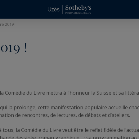
re 2019 !
019 !
 Comédie du Livre mettra à l’honneur la Suisse et sa littérat
 qui la prolonge, cette manifestation populaire accueille c
tion de rencontres, de lectures, de débats et d’ateliers.
ous, la Comédie du Livre veut être le reflet fidèle de l’actual
e, bande dessinée, roman graphique… : sa programmation ac