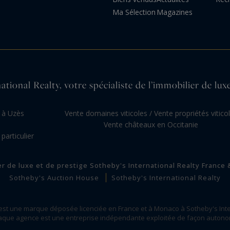
Ma Sélection
Magazines
tional Realty, votre spécialiste de l’immobilier de lux
e à Uzès
Vente domaines viticoles / Vente propriétés vitico
Vente châteaux en Occitanie
articulier
er de luxe et de prestige Sotheby's International Realty France
Sotheby's Auction House
Sotheby's International Realty
 est une marque déposée licenciée en France et à Monaco à Sotheby's Inte
que agence est une entreprise indépendante exploitée de façon auton