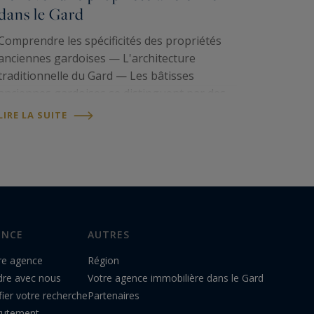
dans le Gard
Comprendre les spécificités des propriétés
anciennes gardoises — L'architecture
traditionnelle du Gard — Les bâtisses
anciennes gardoises se distinguent par des
typologies architecturales héritées de
LIRE LA SUITE
traditions locales. Le mas provençal, avec ses
murs épais en pierre…
ENCE
AUTRES
re agence
Région
dre avec nous
Votre agence immobilière dans le Gard
ier votre recherche
Partenaires
rutement