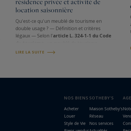
résidence privée et activité de
location saisonnière
Qu'est-ce qu'un meublé de tourisme en
double usage ? — Définition et critères
légaux — Selon l'
article L. 324-1-1 du Code
e
du tourisme
, un meublé de tourisme
e
désigne un logement meublé destiné à
LIRE LA SUITE
l'accueil d'une clientèle de passage qui y
effectue un séjour caractérisé…
NOS BIENS
SOTHEBY'S
AG
Acheter
Maison Sotheby's
Not
Louer
Réseau
Ven
Style de Vie
Nos services
Conf
Biens vendus
Actualités
Rec