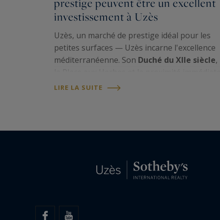
prestige peuvent être un excellent
investissement à Uzès
Uzès, un marché de prestige idéal pour les
petites surfaces — Uzès incarne l'excellence
méditerranéenne. Son
Duché du XIIe siècle
,
la Place aux Herbes et la proximité immédiat
du
Pont du Gard UNESCO
confèrent à la vill
LIRE LA SUITE
un statut patrimonial unique. Avec une…