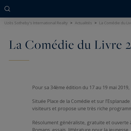
Panneau de gestion des cookies
Uzès Sotheby's International Realty
>
Actualités
>
La Comédie du Liv
La Comédie du Livre 2
Pour sa 34ème édition du 17 au 19 mai 2019, la
Située Place de la Comédie et sur l’Esplanade
visiteurs et propose une très riche programma
Résolument généraliste, gratuite et ouverte à t
Romans, essais, littérature pour la jeuness