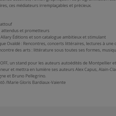
raires, ces médiateurs irremplaçables et précieux.
Sattouf
s, attendus et prometteurs
Allary Éditions et son catalogue ambitieux et stimulant
que Ovaldé : Rencontres, concerts littéraires, lectures à une
encontre des arts : littérature sous toutes ses formes, musique
OFF, un stand pour les auteurs autoédités de Montpellier et
onneur et mettra en lumière ses auteurs Alex Capus, Alain-C
gne et Bruno Pellegrino.
ntô /Marie Gloris Bardiaux-Vaïente