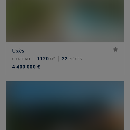
Uzès
1120
22
CHÂTEAU
M²
PIÈCES
4 400 000 €