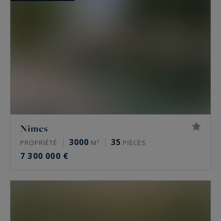
personnalisé de notre équipe locale facilite
chaque projet d'acquisition, qu'il s'agisse d'une
résidence principale ou d'un investissement
patrimonial. Ces maisons d'exception répondent
aux attentes les plus exigeantes des
connaisseurs, amoureux d'authenticité et de
raffinement provençal.
Nîmes
3000
35
PROPRIÉTÉ
M²
PIÈCES
7 300 000 €