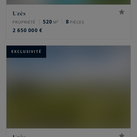
Uzès
520
8
PROPRIÉTÉ
M²
PIÈCES
2 650 000 €
EXCLUSIVITÉ