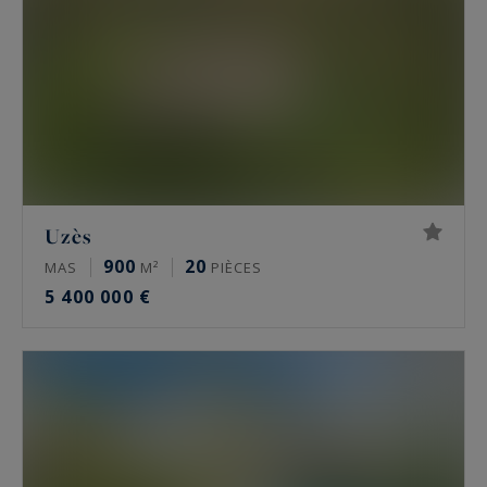
Uzès
900
20
MAS
M²
PIÈCES
5 400 000 €