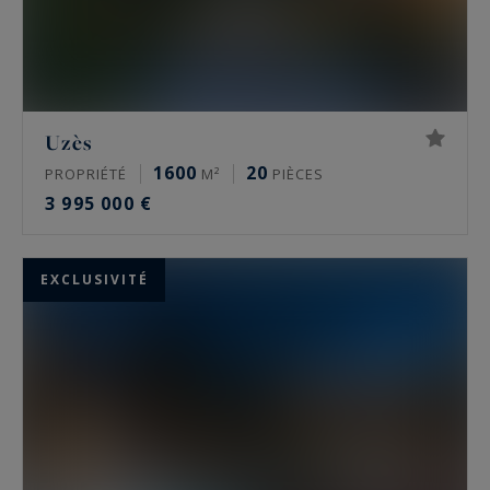
Uzès
1600
20
PROPRIÉTÉ
M²
PIÈCES
3 995 000 €
EXCLUSIVITÉ