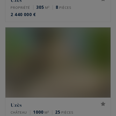
Uzès
305
8
PROPRIÉTÉ
M²
PIÈCES
2 440 000 €
Uzès
1000
25
CHÂTEAU
M²
PIÈCES