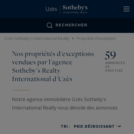
Panneau de gestion des cookies
RECHERCHER
Uzès Sotheby's International Realty
>
Propriété d'exception
59
Nos propriétés d'exceptions
vendues par l'agence
ANNONCES
DE
Sotheby's Realty
PRESTIGE
International d'Uzès
Notre agence immobilière Uzès Sotheby's
International Realty vous dévoile des annonces
d'exception, véritables joyaux de l'immobilier de
luxe. Ces propriétés rares incarnent l'art de vivre
TRI :
provençal dans sa forme la plus raffinée :