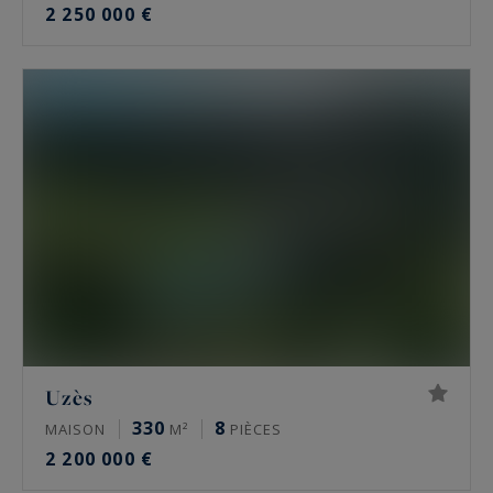
2 250 000 €
Uzès
330
8
MAISON
M²
PIÈCES
2 200 000 €